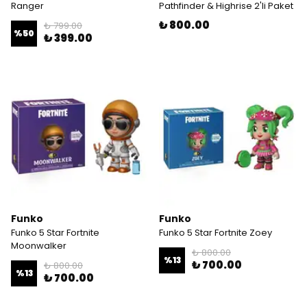
Ranger
Pathfinder & Highrise 2'li Paket
₺ 800.00
₺ 799.00
%
50
₺ 399.00
Funko
Funko
Funko 5 Star Fortnite
Funko 5 Star Fortnite Zoey
Moonwalker
₺ 800.00
%
13
₺ 700.00
₺ 800.00
%
13
₺ 700.00