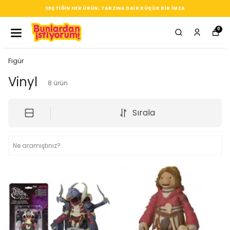
SEÇTIĞIN HER ÜRÜN, TARZINA DAIR KÜÇÜK BIR IMZA
0
Figür
Vinyl
8
ürün
Sırala