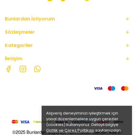
Bunlardan İstiyorum
Sözleşmeler
Kategoriler
İletişim
Alışveriş deneyiminizi iyileştirmek için
yasal düzenlemelere uygun çerezler
(cookies) kullanıyoruz. Detaylı bilgiye
Gizlilik ve Çerez Politikası
sayfamızdan
©2025 Bunlardan İstiyorum Tüm Hakları Saklıdır. ikas E-