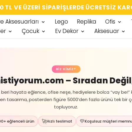
SEÇTIĞIN HER ÜRÜN, TARZINA DAIR KÜÇÜK 
ve Aksesuarları
Lego
Replika
Ofis
ter
Çocuk
Ev Dekor
Aksesuar
BIZ KIMIZ?
stiyorum.com – Sıradan Değil,
beri hayata eğlence, ofise neşe, hediyelere bolca “vay be!” 
en tasarıma, posterden figüre 5000’den fazla ürünü tek bir ç
topluyoruz.
🚀
💛
0+ eğlenceli ürün
Hızlı teslimat
Koşulsuz müşteri memnu