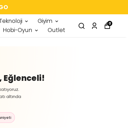
BIR IMZA
Teknoloji
Giyim
0
Hobi-Oyun
Outlet
 Eğlenceli!
katıyoruz.
atı altında
niyeti