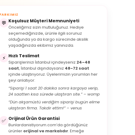
FARKIMIZ
Koşulsuz Müşteri Memnuniyeti
💬
Önceliğimiz sizin mutluluğunuz. Hediye
seçemediğinizde, ürünle ilgili sorunuz
olduğunda ya da kargo sürecinde aksilik
yaşadığınızda ekibimiz yanınızda.
Hızlı Teslimat
⚡
Siparişlerinizi İstanbul içindeyseniz
24–48
saat
, İstanbul dışındaysanız
48–72 saat
içinde ulaştırıyoruz. Üyelerimizin yorumları her
şeyi anlatıyor:
“Siparişi 1 saat 20 dakika sonra kargoya verip,
24 saatten kısa sürede ulaştıran site.” – womp
“Dün akşamüstü verdiğim siparişi bugün elime
ulaştıran firma. Takdir ettim!” – venus
Orijinal Ürün Garantisi
✅
Bunlardanistiyorum.com’da gördüğünüz
ürünler
orijinal ve markalıdır
. Emeğe