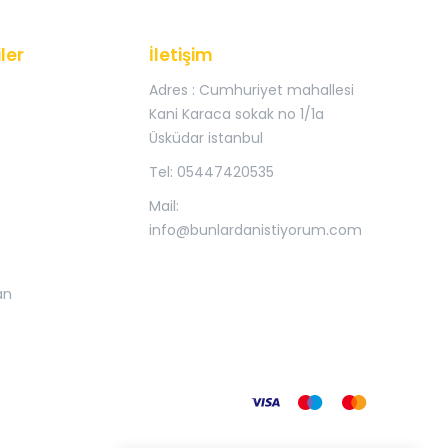
ler
İletişim
Adres : Cumhuriyet mahallesi
Kani Karaca sokak no 1/1a
Üsküdar istanbul
Tel: 05447420535
Mail:
info@bunlardanistiyorum.com
an