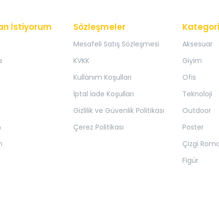
an İstiyorum
Sözleşmeler
Kategori
Mesafeli Satış Sözleşmesi
Aksesuar
a
KVKK
Giyim
Kullanım Koşulları
Ofis
İptal İade Koşulları
Teknoloji
Gizlilik ve Güvenlik Politikası
Outdoor
m
Çerez Politikası
Poster
m
Çizgi Rom
Figür