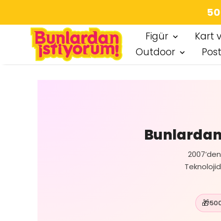
Figür
Kart 
Outdoor
Pos
Bunlardani
2007’den 
Teknolojid
🎁
500