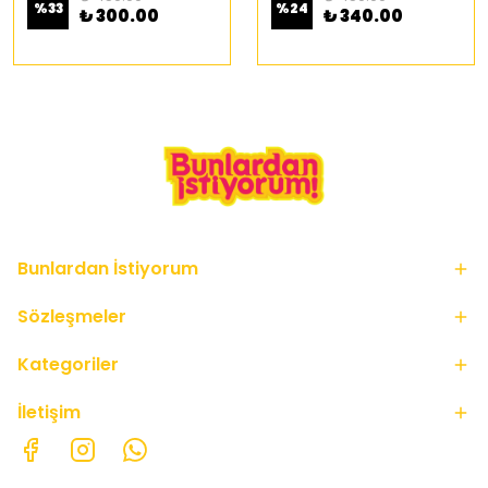
%
33
%
24
₺ 300.00
₺ 340.00
Bunlardan İstiyorum
Sözleşmeler
Kategoriler
İletişim