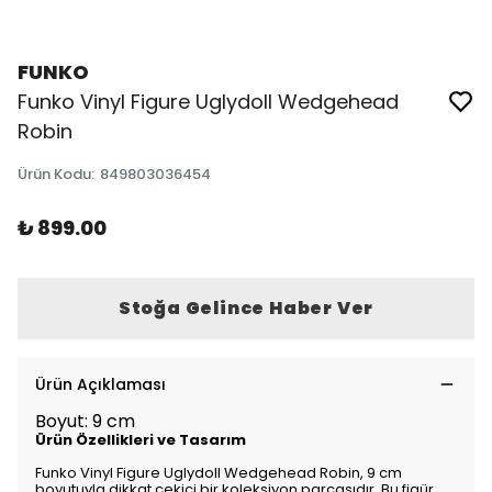
FUNKO
Funko Vinyl Figure Uglydoll Wedgehead
Robin
Ürün Kodu
:
849803036454
₺ 899.00
Stoğa Gelince Haber Ver
Ürün Açıklaması
Boyut: 9 cm
Ürün Özellikleri ve Tasarım
Funko Vinyl Figure Uglydoll Wedgehead Robin, 9 cm
boyutuyla dikkat çekici bir koleksiyon parçasıdır. Bu figür,