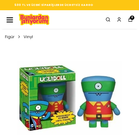
SEÇTIĞIN HER ÜRÜN, TARZINA DAIR KÜÇÜK BIR IMZA
0
Figür
Vinyl