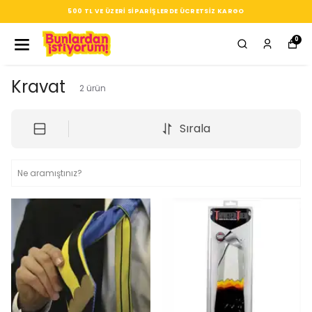
500 TL VE ÜZERI SIPARIŞLERDE ÜCRETSIZ KARGO
0
Kravat
2
ürün
Sırala