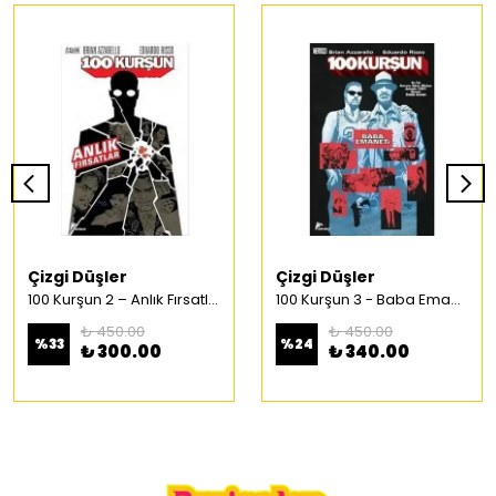
Çizgi Düşler
Çizgi Düşler
100 Kurşun 2 – Anlık Fırsatlar Türkçe Çizgi Roman
100 Kurşun 3 - Baba Emaneti Türkçe Çizgi Roman
₺ 450.00
₺ 450.00
%
33
%
24
₺ 300.00
₺ 340.00