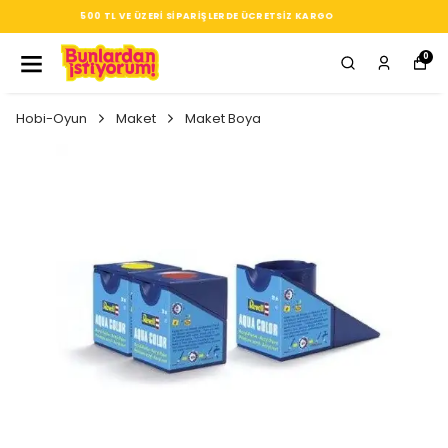
SEÇTIĞIN HER ÜRÜN, TARZINA DAIR KÜÇÜK BIR IMZ
0
Hobi-Oyun
Maket
Maket Boya