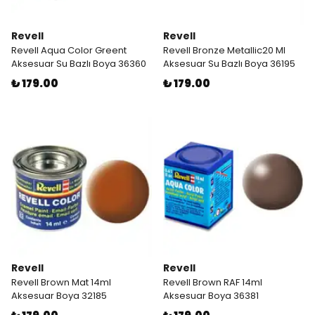
Revell
Revell
Revell Aqua Color Greent
Revell Bronze Metallic20 Ml
Aksesuar Su Bazlı Boya 36360
Aksesuar Su Bazlı Boya 36195
₺ 179.00
₺ 179.00
Revell
Revell
Revell Brown Mat 14ml
Revell Brown RAF 14ml
Aksesuar Boya 32185
Aksesuar Boya 36381