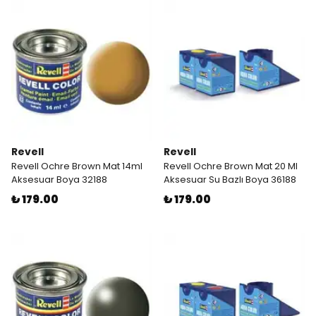
Revell
Revell
Revell Ochre Brown Mat 14ml
Revell Ochre Brown Mat 20 Ml
Aksesuar Boya 32188
Aksesuar Su Bazlı Boya 36188
₺ 179.00
₺ 179.00