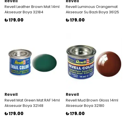
Revell
Revell
Revell Leather Brown Mat 14ml
Revell Luminous Orangemat
Aksesuar Boya 32184
Aksesuar Su Bazlı Boya 36125
₺ 179.00
₺ 179.00
Revell
Revell
Revell Mat Green Mat RAF 14ml
Revell Mud Brown Gloss 14ml
Aksesuar Boya 32148
Aksesuar Boya 32180
₺ 179.00
₺ 179.00