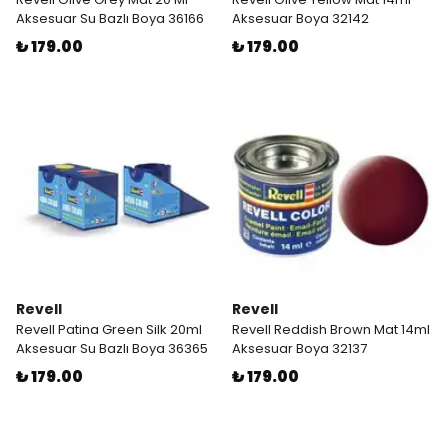
Aksesuar Su Bazlı Boya 36166
Aksesuar Boya 32142
₺ 179.00
₺ 179.00
Revell
Revell
Revell Patina Green Silk 20ml
Revell Reddish Brown Mat 14ml
Aksesuar Su Bazlı Boya 36365
Aksesuar Boya 32137
₺ 179.00
₺ 179.00