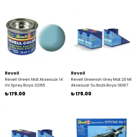
Revell
Revell
Revell Green Mat Aksesuar 14
Revell Greenish Grey Mat 20 Ml
ml Sprey Boya 32155
Aksesuar Su Bazlı Boya 36167
₺ 179.00
₺ 179.00