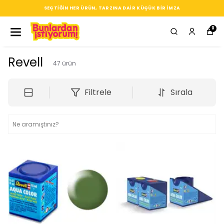
SEÇTIĞIN HER ÜRÜN, TARZINA DAIR KÜÇÜK BIR IMZA
0
Revell
47
ürün
Filtrele
Sırala