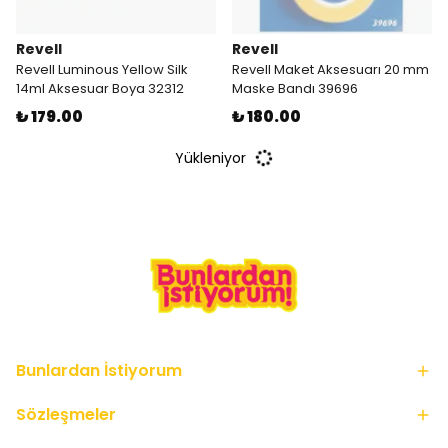
Revell
Revell
Revell Luminous Yellow Silk
Revell Maket Aksesuarı 20 mm
14ml Aksesuar Boya 32312
Maske Bandı 39696
₺ 179.00
₺ 180.00
Yükleniyor
Bunlardan İstiyorum
Sözleşmeler