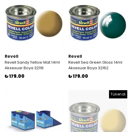
Revell
Revell
Revell Sandy Yellow Mat 14ml
Revell Sea Green Gloss 14ml
Aksesuar Boya 32116
Aksesuar Boya 32162
₺ 179.00
₺ 179.00
Tükendi