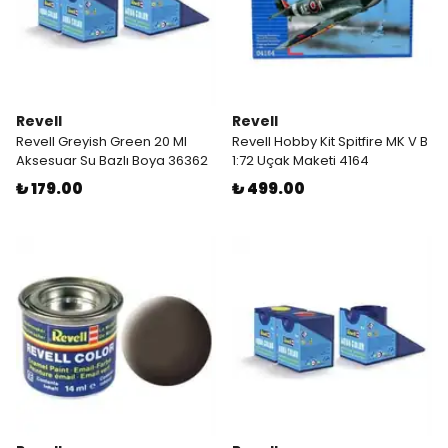
Revell
Revell
Revell Greyish Green 20 Ml
Revell Hobby Kit Spitfire MK V B
Aksesuar Su Bazlı Boya 36362
1:72 Uçak Maketi 4164
₺ 179.00
₺ 499.00