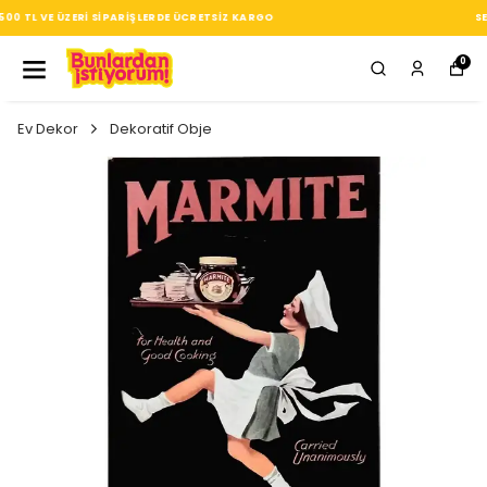
SEÇTIĞIN HER ÜRÜN, TARZINA DAIR KÜÇÜK BIR IMZA
0
Ev Dekor
Dekoratif Obje