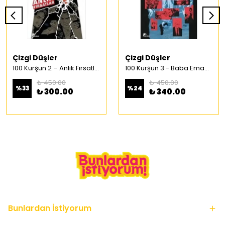
Çizgi Düşler
Çizgi Düşler
100 Kurşun 2 – Anlık Fırsatlar Türkçe Çizgi Roman
100 Kurşun 3 - Baba Emaneti Türkçe Çizgi Roman
₺ 450.00
₺ 450.00
%
33
%
24
₺ 300.00
₺ 340.00
Bunlardan İstiyorum