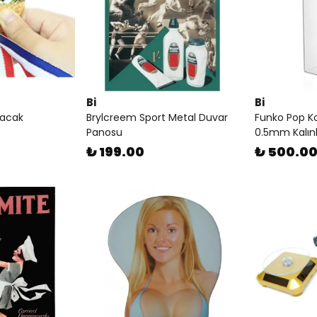
Bi
Bi
çacak
Brylcreem Sport Metal Duvar
Funko Pop Kor
Panosu
0.5mm Kalınl
₺ 199.00
₺ 500.0