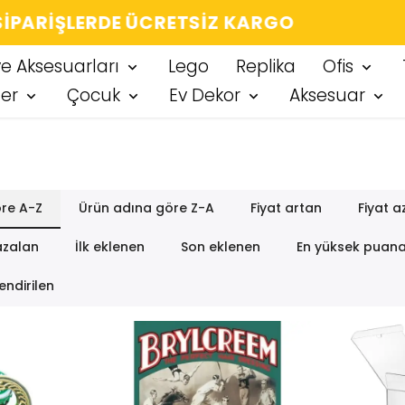
IĞIN HER ÜRÜN, TARZINA DAIR KÜÇÜK BIR
ve Aksesuarları
Lego
Replika
Ofis
ter
Çocuk
Ev Dekor
Aksesuar
re A-Z
Ürün adına göre Z-A
Fiyat artan
Fiyat a
azalan
İlk eklenen
Son eklenen
En yüksek puan
endirilen