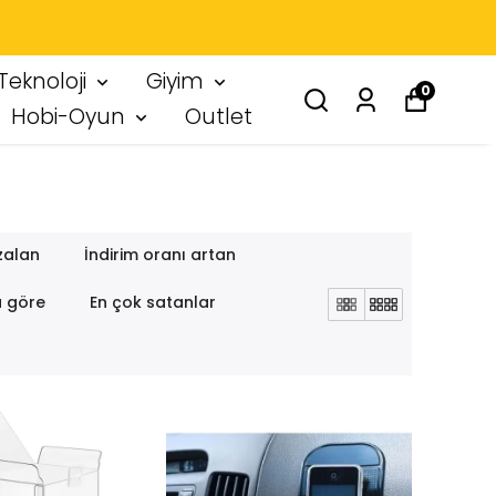
 IMZA
Teknoloji
Giyim
0
Hobi-Oyun
Outlet
zalan
İndirim oranı artan
a göre
En çok satanlar