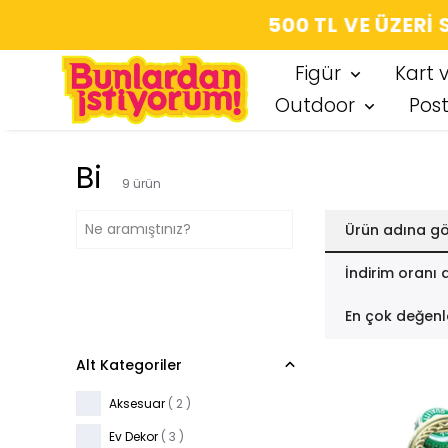
SEÇT
Figür
Kart 
Outdoor
Pos
Bi
9
ürün
Ürün adına gö
İndirim oranı 
En çok değenl
Alt Kategoriler
Aksesuar
(
2
)
Ev Dekor
(
3
)