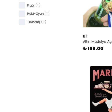
Figür
(
1
)
Hobi-Oyun
(
1
)
Teknoloji
(
1
)
Bi
Altın Madalya A
₺ 199.00