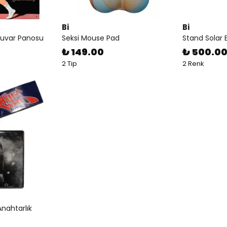
Bi
Bi
Duvar Panosu
Seksi Mouse Pad
Stand Solar En
₺ 149.00
₺ 500.0
2 Tip
2 Renk
nahtarlık