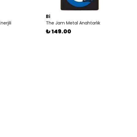
Bi
erjili
The Jam Metal Anahtarlık
0
₺ 149.00