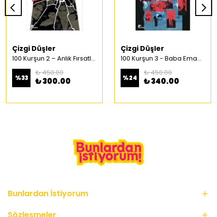
Çizgi Düşler
Çizgi Düşler
100 Kurşun 2 – Anlık Fırsatlar Türkçe Çizgi Roman
100 Kurşun 3 - Baba Emaneti Türkçe Çizgi Roman
₺ 450.00
₺ 450.00
%
33
%
24
₺ 300.00
₺ 340.00
Bunlardan İstiyorum
Sözleşmeler