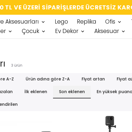
TIĞIN HER ÜRÜN, TARZINA DAIR KÜÇÜK BI
ve Aksesuarları
Lego
Replika
Ofis
ter
Çocuk
Ev Dekor
Aksesuar
rı
3
ürün
re A-Z
Ürün adına göre Z-A
Fiyat artan
Fiyat a
azalan
İlk eklenen
Son eklenen
En yüksek puan
endirilen