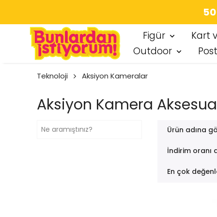
SEÇ
Figür
Kart 
Outdoor
Pos
Teknoloji
Aksiyon Kameralar
Aksiyon Kamera Aksesua
Ürün adına gö
İndirim oranı 
En çok değenl