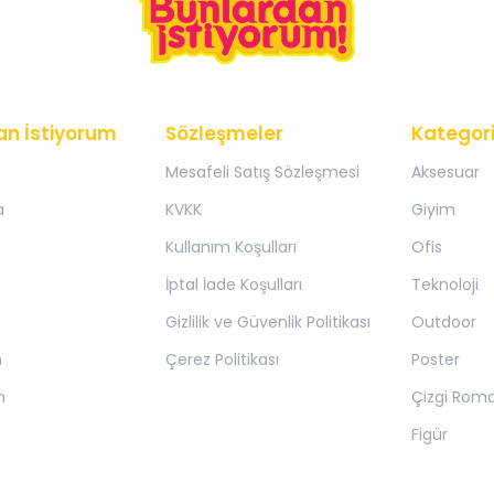
an İstiyorum
Sözleşmeler
Kategori
Mesafeli Satış Sözleşmesi
Aksesuar
a
KVKK
Giyim
Kullanım Koşulları
Ofis
İptal İade Koşulları
Teknoloji
Gizlilik ve Güvenlik Politikası
Outdoor
m
Çerez Politikası
Poster
m
Çizgi Rom
Figür