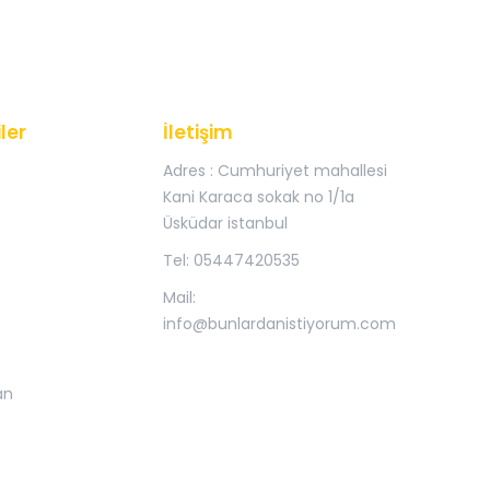
ler
İletişim
Adres : Cumhuriyet mahallesi
Kani Karaca sokak no 1/1a
Üsküdar istanbul
Tel: 05447420535
Mail:
info@bunlardanistiyorum.com
an