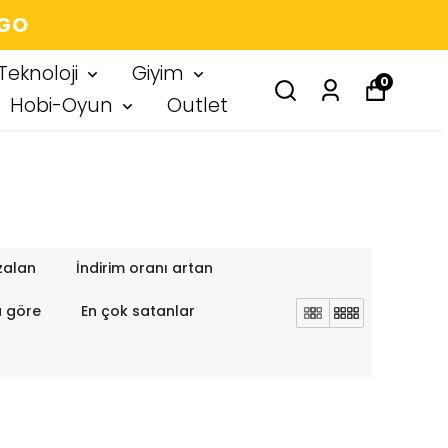
R IMZA
Teknoloji
Giyim
0
Hobi-Oyun
Outlet
zalan
İndirim oranı artan
a göre
En çok satanlar