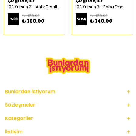
Çizgi Düşler
Çizgi Düşler
100 Kurşun 2 – Anlık Fırsatlar Türkçe Çizgi Roman
100 Kurşun 3 - Baba Emaneti Türkçe Çizgi Roman
₺ 450.00
₺ 450.00
%
33
%
24
₺ 300.00
₺ 340.00
Bunlardan İstiyorum
Sözleşmeler
Kategoriler
İletişim