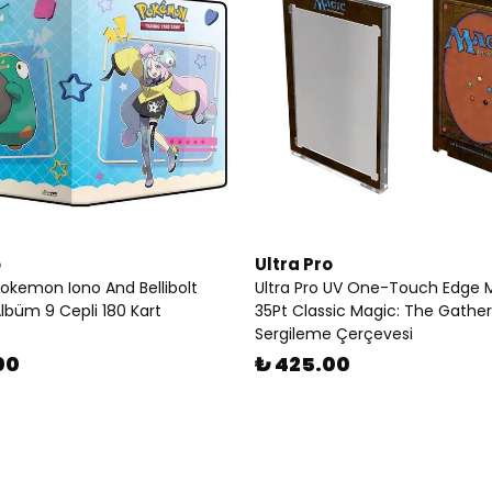
o
Ultra Pro
Pokemon Iono And Bellibolt
Ultra Pro UV One-Touch Edge Mı
Albüm 9 Cepli 180 Kart
35Pt Classic Magic: The Gather
Sergileme Çerçevesi
00
₺ 425.00