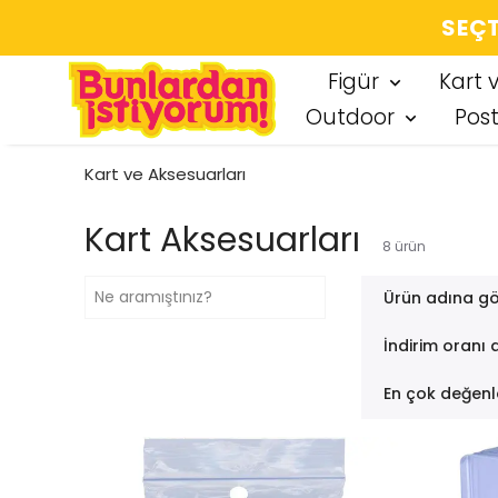
SEÇT
Figür
Kart 
Outdoor
Pos
Kart ve Aksesuarları
Kart Aksesuarları
8
ürün
Ürün adına gö
İndirim oranı 
En çok değenl