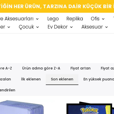
IĞIN HER ÜRÜN, TARZINA DAIR KÜÇÜK BIR
ve Aksesuarları
Lego
Replika
Ofis
ter
Çocuk
Ev Dekor
Aksesuar
re A-Z
Ürün adına göre Z-A
Fiyat artan
Fiyat a
azalan
İlk eklenen
Son eklenen
En yüksek puan
endirilen