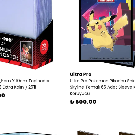
o
Ultra Pro
 7,5cm X 10cm Toploader
Ultra Pro Pokemon Pikachu Sh
Extra Kalın ) 25'li
Skyline Temalı 65 Adet Sleeve 
Koruyucu
00
₺ 600.00