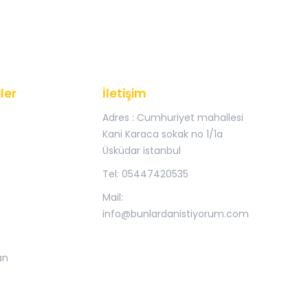
ler
İletişim
Adres : Cumhuriyet mahallesi
Kani Karaca sokak no 1/1a
Üsküdar istanbul
Tel: 05447420535
Mail:
info@bunlardanistiyorum.com
an