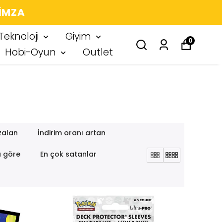
 IMZA
Teknoloji
Giyim
0
Hobi-Oyun
Outlet
zalan
İndirim oranı artan
a göre
En çok satanlar