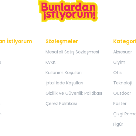
an İstiyorum
Sözleşmeler
Kategori
Mesafeli Satış Sözleşmesi
Aksesuar
a
KVKK
Giyim
Kullanım Koşulları
Ofis
İptal İade Koşulları
Teknoloji
Gizlilik ve Güvenlik Politikası
Outdoor
m
Çerez Politikası
Poster
m
Çizgi Rom
Figür