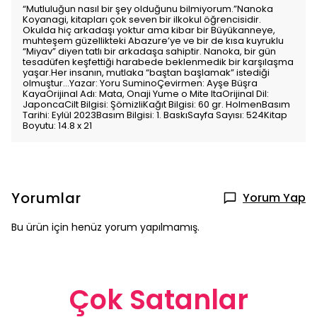
“Mutluluğun nasıl bir şey olduğunu bilmiyorum.”Nanoka
Koyanagi, kitapları çok seven bir ilkokul öğrencisidir.
Okulda hiç arkadaşı yoktur ama kibar bir Büyükanneye,
muhteşem güzellikteki Abazure’ye ve bir de kısa kuyruklu
“Miyav” diyen tatlı bir arkadaşa sahiptir. Nanoka, bir gün
tesadüfen keşfettiği harabede beklenmedik bir karşılaşma
yaşar.Her insanın, mutlaka “baştan başlamak” istediği
olmuştur...Yazar: Yoru SuminoÇevirmen: Ayşe Büşra
KayaOrijinal Adı: Mata, Onaji Yume o Mite ItaOrijinal Dil:
JaponcaCilt Bilgisi: ŞömizliKağıt Bilgisi: 60 gr. HolmenBasım
Tarihi: Eylül 2023Basım Bilgisi: 1. BaskıSayfa Sayısı: 524Kitap
Boyutu: 14.8 x 21
Yorumlar
Yorum Yap
Bu ürün için henüz yorum yapılmamış.
Çok Satanlar