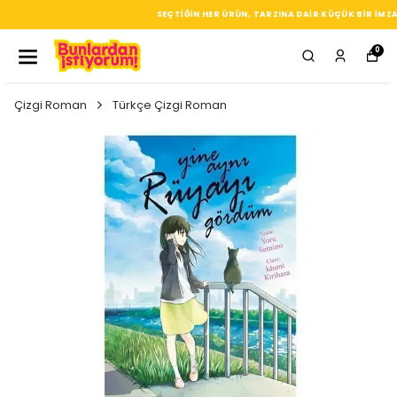
SEÇTIĞIN HER ÜRÜN, TARZINA DAIR KÜÇÜK BIR IMZA
0
Çizgi Roman
Türkçe Çizgi Roman