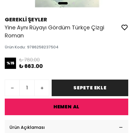
GEREKLİ ŞEYLER
Yine Aynı Rüyayı Gördüm Türkçe Çizgi
Roman
Ürün Kodu
:
9786258237504
₺ 780.00
%
15
₺ 663.00
SEPETE EKLE
HEMEN AL
Ürün Açıklaması