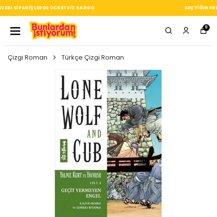
SEÇTIĞIN HER ÜRÜN, TARZINA DAIR KÜÇÜK BIR IMZA
0
Çizgi Roman
Türkçe Çizgi Roman