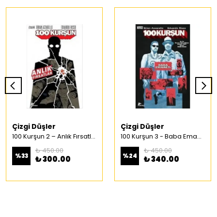
Çizgi Düşler
Çizgi Düşler
100 Kurşun 2 – Anlık Fırsatlar Türkçe Çizgi Roman
100 Kurşun 3 - Baba Emaneti Türkçe Çizgi Roman
₺ 450.00
₺ 450.00
%
33
%
24
₺ 300.00
₺ 340.00