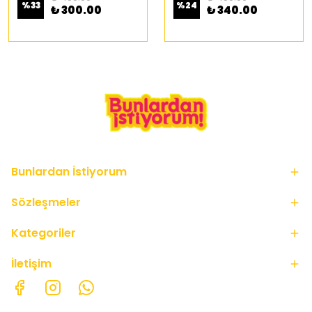
%
33
%
24
₺ 300.00
₺ 340.00
Bunlardan İstiyorum
Sözleşmeler
Kategoriler
İletişim