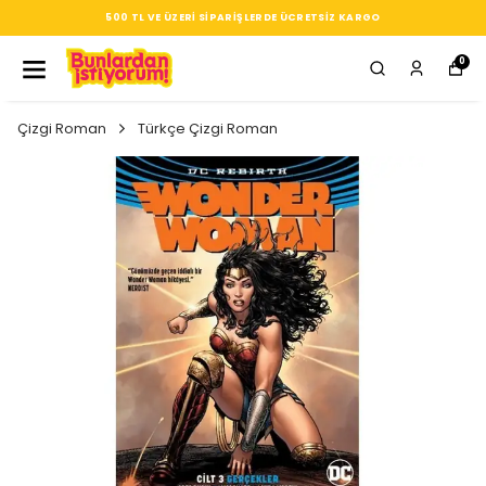
SEÇTIĞIN HER ÜRÜN, TARZINA DAIR KÜÇÜK BIR IMZA
0
Çizgi Roman
Türkçe Çizgi Roman