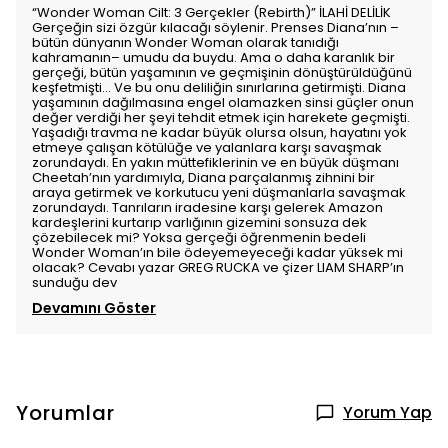
“Wonder Woman Cilt: 3 Gerçekler (Rebirth)” İLAHİ DELİLİK
Gerçeğin sizi özgür kılacağı söylenir. Prenses Diana’nın –
bütün dünyanın Wonder Woman olarak tanıdığı
kahramanın– umudu da buydu. Ama o daha karanlık bir
gerçeği, bütün yaşamının ve geçmişinin dönüştürüldüğünü
keşfetmişti… Ve bu onu deliliğin sınırlarına getirmişti. Diana
yaşamının dağılmasına engel olamazken sinsi güçler onun
değer verdiği her şeyi tehdit etmek için harekete geçmişti.
Yaşadığı travma ne kadar büyük olursa olsun, hayatını yok
etmeye çalışan kötülüğe ve yalanlara karşı savaşmak
zorundaydı. En yakın müttefiklerinin ve en büyük düşmanı
Cheetah’nın yardımıyla, Diana parçalanmış zihnini bir
araya getirmek ve korkutucu yeni düşmanlarla savaşmak
zorundaydı. Tanrıların iradesine karşı gelerek Amazon
kardeşlerini kurtarıp varlığının gizemini sonsuza dek
çözebilecek mi? Yoksa gerçeği öğrenmenin bedeli
Wonder Woman’ın bile ödeyemeyeceği kadar yüksek mi
olacak? Cevabı yazar GREG RUCKA ve çizer LIAM SHARP’ın
sunduğu dev
Devamını Göster
Yorumlar
Yorum Yap