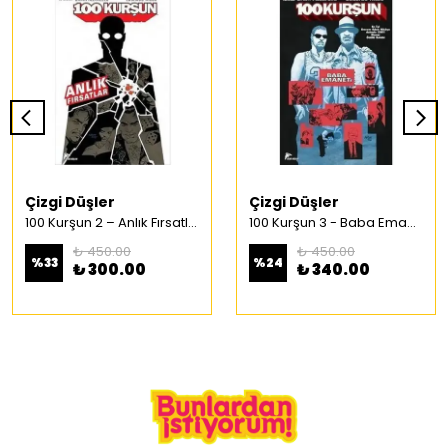
Çizgi Düşler
Çizgi Düşler
100 Kurşun 2 – Anlık Fırsatlar Türkçe Çizgi Roman
100 Kurşun 3 - Baba Emaneti Türkçe Çizgi Roman
₺ 450.00
₺ 450.00
%
33
%
24
₺ 300.00
₺ 340.00