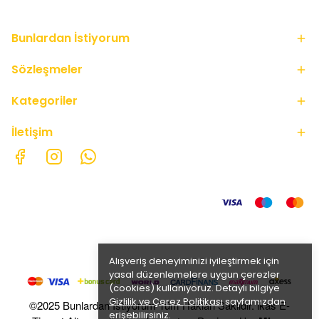
Bunlardan İstiyorum
Sözleşmeler
Kategoriler
İletişim
Alışveriş deneyiminizi iyileştirmek için
yasal düzenlemelere uygun çerezler
(cookies) kullanıyoruz. Detaylı bilgiye
Gizlilik ve Çerez Politikası
sayfamızdan
©2025 Bunlardan İstiyorum Tüm Hakları Saklıdır. ikas E-
erişebilirsiniz.