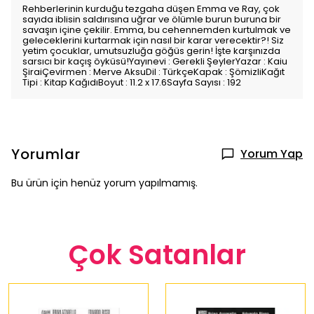
Rehberlerinin kurduğu tezgaha düşen Emma ve Ray, çok
sayıda iblisin saldırısına uğrar ve ölümle burun buruna bir
savaşın içine çekilir. Emma, bu cehennemden kurtulmak ve
geleceklerini kurtarmak için nasıl bir karar verecektir?! Siz
yetim çocuklar, umutsuzluğa göğüs gerin! İşte karşınızda
sarsıcı bir kaçış öyküsü!Yayınevi : Gerekli ŞeylerYazar : Kaiu
ŞiraiÇevirmen : Merve AksuDil : TürkçeKapak : ŞömizliKağıt
Tipi : Kitap KağıdıBoyut : 11.2 x 17.6Sayfa Sayısı : 192
Yorumlar
Yorum Yap
Bu ürün için henüz yorum yapılmamış.
Çok Satanlar