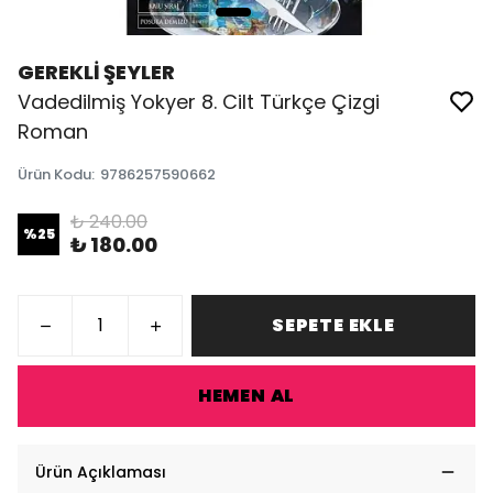
GEREKLİ ŞEYLER
Vadedilmiş Yokyer 8. Cilt Türkçe Çizgi
Roman
Ürün Kodu
:
9786257590662
₺ 240.00
%
25
₺ 180.00
SEPETE EKLE
HEMEN AL
Ürün Açıklaması