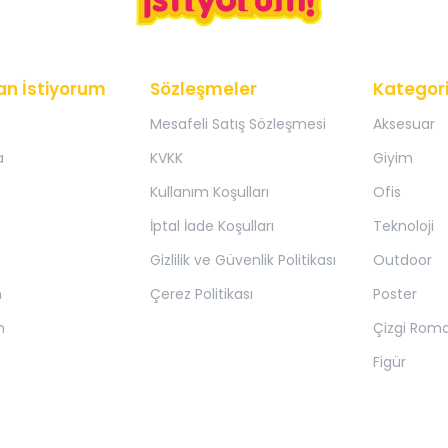
an İstiyorum
Sözleşmeler
Kategori
Mesafeli Satış Sözleşmesi
Aksesuar
a
KVKK
Giyim
Kullanım Koşulları
Ofis
İptal İade Koşulları
Teknoloji
Gizlilik ve Güvenlik Politikası
Outdoor
m
Çerez Politikası
Poster
m
Çizgi Rom
Figür