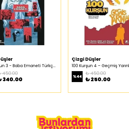
Düşler
Çizgi Düşler
100 Kurşun 3 - Baba Emaneti Türkçe Çizgi Roman
 450.00
₺ 450.00
%
44
₺ 340.00
₺ 250.00