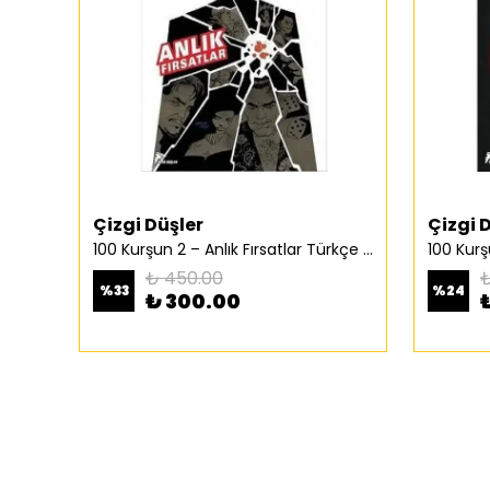
Çizgi Düşler
Çizgi 
100 Kurşun 2 – Anlık Fırsatlar Türkçe Çizgi Roman
₺ 450.00
₺
%
33
%
24
₺ 300.00