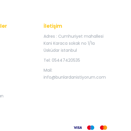
ler
İletişim
Adres : Cumhuriyet mahallesi
Kani Karaca sokak no 1/1a
Üsküdar istanbul
Tel: 05447420535
Mail:
info@bunlardanistiyorum.com
an