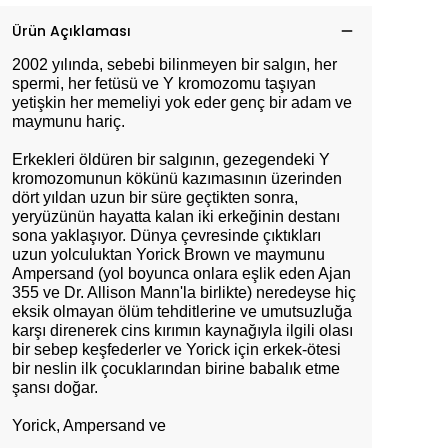
Ürün Açıklaması
2002 yılında, sebebi bilinmeyen bir salgın, her
spermi, her fetüsü ve Y kromozomu taşıyan
yetişkin her memeliyi yok eder genç bir adam ve
maymunu hariç.
Erkekleri öldüren bir salgının, gezegendeki Y
kromozomunun kökünü kazımasının üzerinden
dört yıldan uzun bir süre geçtikten sonra,
yeryüzünün hayatta kalan iki erkeğinin destanı
sona yaklaşıyor. Dünya çevresinde çıktıkları
uzun yolculuktan Yorick Brown ve maymunu
Ampersand (yol boyunca onlara eşlik eden Ajan
355 ve Dr. Allison Mann'la birlikte) neredeyse hiç
eksik olmayan ölüm tehditlerine ve umutsuzluğa
karşı direnerek cins kırımın kaynağıyla ilgili olası
bir sebep keşfederler ve Yorick için erkek-ötesi
bir neslin ilk çocuklarından birine babalık etme
şansı doğar.
Yorick, Ampersand ve