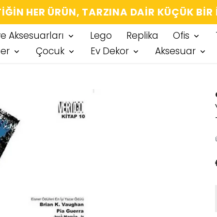
IĞIN HER ÜRÜN, TARZINA DAIR KÜÇÜK BIR
ve Aksesuarları
Lego
Replika
Ofis
ter
Çocuk
Ev Dekor
Aksesuar