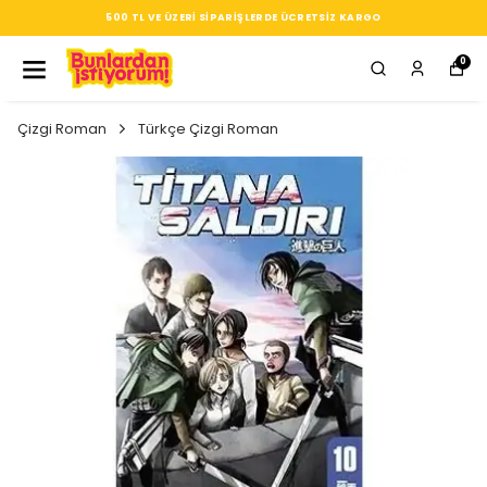
SEÇTIĞIN HER ÜRÜN, TARZINA DAIR KÜÇÜK BIR IMZA
0
Çizgi Roman
Türkçe Çizgi Roman