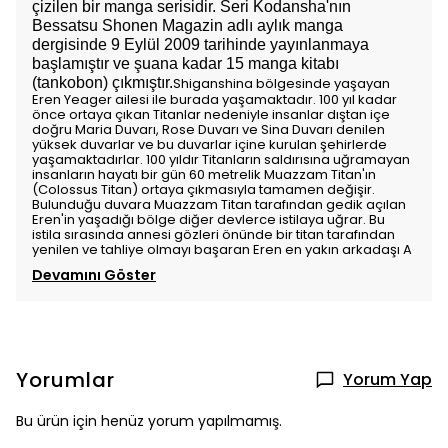
çizilen bir manga serisidir. Seri Kodansha'nın
Bessatsu Shonen Magazin adlı aylık manga
dergisinde 9 Eylül 2009 tarihinde yayınlanmaya
başlamıştır ve şuana kadar 15 manga kitabı
(tankobon) çıkmıştır.
Shiganshina bölgesinde yaşayan
Eren Yeager ailesi ile burada yaşamaktadır. 100 yıl kadar
önce ortaya çıkan Titanlar nedeniyle insanlar dıştan içe
doğru Maria Duvarı, Rose Duvarı ve Sina Duvarı denilen
yüksek duvarlar ve bu duvarlar içine kurulan şehirlerde
yaşamaktadırlar. 100 yıldır Titanların saldırısına uğramayan
insanların hayatı bir gün 60 metrelik Muazzam Titan'ın
(Colossus Titan) ortaya çıkmasıyla tamamen değişir.
Bulunduğu duvara Muazzam Titan tarafından gedik açılan
Eren'in yaşadığı bölge diğer devlerce istilaya uğrar. Bu
istila sırasında annesi gözleri önünde bir titan tarafından
yenilen ve tahliye olmayı başaran Eren en yakın arkadaşı A
Devamını Göster
Yorumlar
Yorum Yap
Bu ürün için henüz yorum yapılmamış.