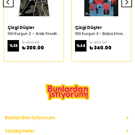
Çizgi Düşler
Çizgi Düşler
100 Kurşun 2 – Anlık Fırsatlar Türkçe Çizgi Roman
100 Kurşun 3 - Baba Emaneti Türkçe Çizgi Roman
₺ 450.00
₺ 450.00
%
33
%
24
₺ 300.00
₺ 340.00
Bunlardan İstiyorum
Sözleşmeler