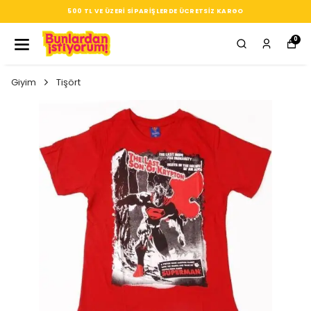
SEÇTIĞIN HER ÜRÜN, TARZINA DAIR KÜÇÜK BIR IMZA
0
Giyim
Tişört