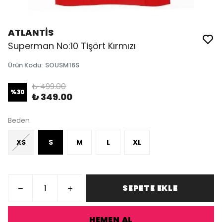
ATLANTİS
Superman No:10 Tişört Kırmızı
Ürün Kodu
:
SOUSM16S
₺ 499.00
%
30
₺ 349.00
Beden
XS
S
M
L
XL
SEPETE EKLE
HEMEN AL