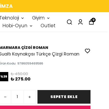
 IMZA
Teknoloji
Giyim
0
Hobi-Oyun
Outlet
MARMARA ÇİZGİ ROMAN
Sualtı Kaynakçısı Türkçe Çizgi Roman
Ürün Kodu
:
9786059469586
₺ 450.00
%
39
₺ 275.00
SEPETE EKLE