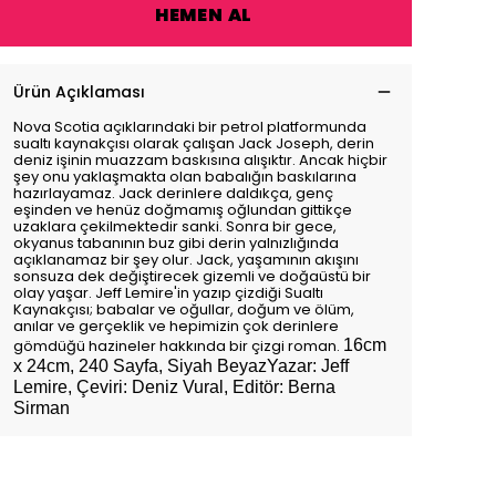
HEMEN AL
Ürün Açıklaması
Nova Scotia açıklarındaki bir petrol platformunda
sualtı kaynakçısı olarak çalışan Jack Joseph, derin
deniz işinin muazzam baskısına alışıktır. Ancak hiçbir
şey onu yaklaşmakta olan babalığın baskılarına
hazırlayamaz. Jack derinlere daldıkça, genç
eşinden ve henüz doğmamış oğlundan gittikçe
uzaklara çekilmektedir sanki. Sonra bir gece,
okyanus tabanının buz gibi derin yalnızlığında
açıklanamaz bir şey olur. Jack, yaşamının akışını
sonsuza dek değiştirecek gizemli ve doğaüstü bir
olay yaşar. Jeff Lemire'in yazıp çizdiği Sualtı
Kaynakçısı; babalar ve oğullar, doğum ve ölüm,
anılar ve gerçeklik ve hepimizin çok derinlere
gömdüğü hazineler hakkında bir çizgi roman.
16cm
x 24cm, 240 Sayfa, Siyah BeyazYazar: Jeff
Lemire, Çeviri: Deniz Vural, Editör: Berna
Sirman