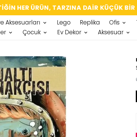
IĞIN HER ÜRÜN, TARZINA DAIR KÜÇÜK BIR
ve Aksesuarları
Lego
Replika
Ofis
ter
Çocuk
Ev Dekor
Aksesuar