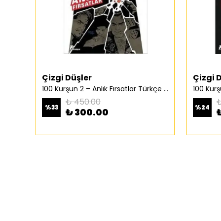
Çizgi Düşler
Çizgi 
100 Kurşun 2 – Anlık Fırsatlar Türkçe Çizgi Roman
₺ 450.00
₺
%
33
%
24
₺ 300.00