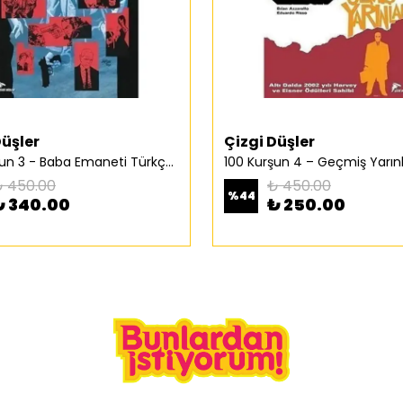
Düşler
Çizgi Düşler
100 Kurşun 3 - Baba Emaneti Türkçe Çizgi Roman
 450.00
₺ 450.00
%
44
₺ 340.00
₺ 250.00