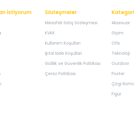
an İstiyorum
Sözleşmeler
Kategori
Mesafeli Satış Sözleşmesi
Aksesuar
a
KVKK
Giyim
Kullanım Koşulları
Ofis
İptal İade Koşulları
Teknoloji
Gizlilik ve Güvenlik Politikası
Outdoor
m
Çerez Politikası
Poster
m
Çizgi Rom
Figür