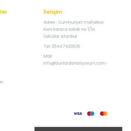
ler
İletişim
Adres : Cumhuriyet mahallesi
Kani Karaca sokak no 1/1a
Üsküdar istanbul
Tel: 05447420535
Mail:
info@bunlardanistiyorum.com
an