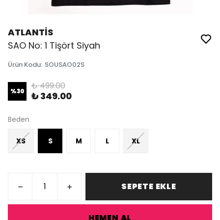
ATLANTİS
SAO No: 1 Tişört Siyah
Ürün Kodu
:
SOUSAO02S
₺ 499.00
%
30
₺ 349.00
Beden
XS
S
M
L
XL
SEPETE EKLE
HEMEN AL