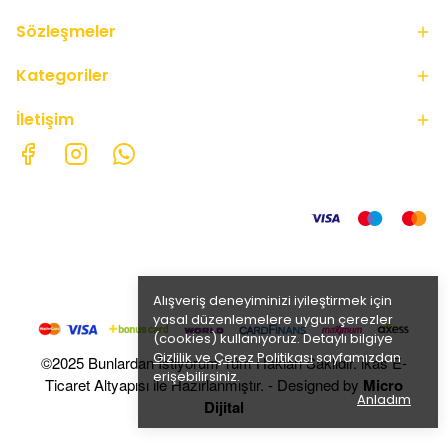
Sözleşmeler
Kategoriler
İletişim
Alışveriş deneyiminizi iyileştirmek için
yasal düzenlemelere uygun çerezler
(cookies) kullanıyoruz. Detaylı bilgiye
Gizlilik ve Çerez Politikası
sayfamızdan
©2025 Bunlardan İstiyorum Tüm Hakları Saklıdır. ikas E-
erişebilirsiniz.
Ticaret Altyapısı ile Hazırlanmıştır. - Designed by
Micro
Anladım
Dijital