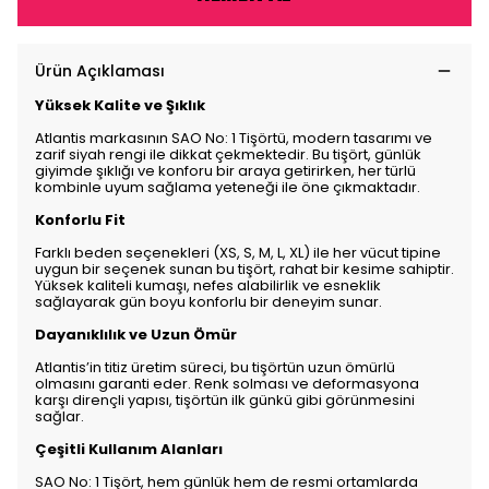
Ürün Açıklaması
Yüksek Kalite ve Şıklık
Atlantis markasının SAO No: 1 Tişörtü, modern tasarımı ve
zarif siyah rengi ile dikkat çekmektedir. Bu tişört, günlük
giyimde şıklığı ve konforu bir araya getirirken, her türlü
kombinle uyum sağlama yeteneği ile öne çıkmaktadır.
Konforlu Fit
Farklı beden seçenekleri (XS, S, M, L, XL) ile her vücut tipine
uygun bir seçenek sunan bu tişört, rahat bir kesime sahiptir.
Yüksek kaliteli kumaşı, nefes alabilirlik ve esneklik
sağlayarak gün boyu konforlu bir deneyim sunar.
Dayanıklılık ve Uzun Ömür
Atlantis’in titiz üretim süreci, bu tişörtün uzun ömürlü
olmasını garanti eder. Renk solması ve deformasyona
karşı dirençli yapısı, tişörtün ilk günkü gibi görünmesini
sağlar.
Çeşitli Kullanım Alanları
SAO No: 1 Tişört, hem günlük hem de resmi ortamlarda