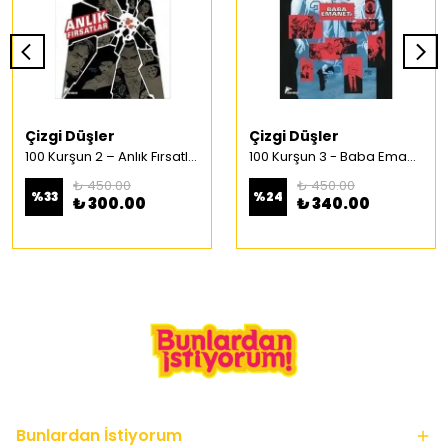
Çizgi Düşler
Çizgi Düşler
100 Kurşun 2 – Anlık Fırsatlar Türkçe Çizgi Roman
100 Kurşun 3 - Baba Emaneti Türkçe Çizgi Roman
₺ 450.00
₺ 450.00
%
33
%
24
₺ 300.00
₺ 340.00
Bunlardan İstiyorum