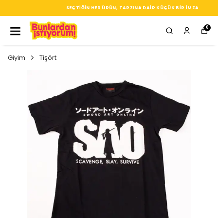
SEÇTIĞIN HER ÜRÜN, TARZINA DAIR KÜÇÜK BIR IMZA
0
Giyim
Tişört