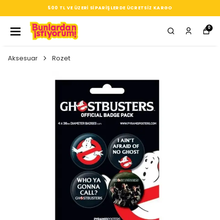
SEÇTIĞIN HER ÜRÜN, TARZINA DAIR KÜÇÜK BIR IMZA
0
Aksesuar
Rozet