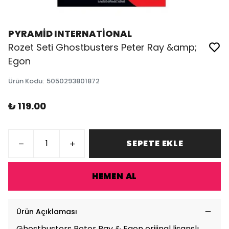
PYRAMİD INTERNATİONAL
Rozet Seti Ghostbusters Peter Ray &amp;
Egon
Ürün Kodu
:
5050293801872
₺ 119.00
SEPETE EKLE
HEMEN AL
Ürün Açıklaması
Ghostbusters Peter Ray & Egon orijinal lisanslı