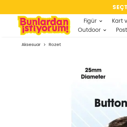
SEÇT
Figür
Kart 
Outdoor
Pos
Aksesuar
Rozet