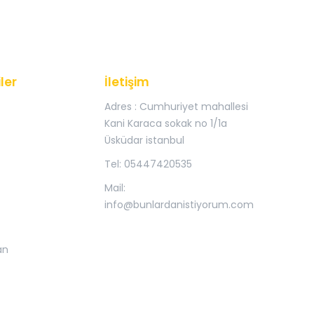
ler
İletişim
Adres : Cumhuriyet mahallesi
Kani Karaca sokak no 1/1a
Üsküdar istanbul
Tel: 05447420535
Mail:
info@bunlardanistiyorum.com
an