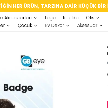
IĞIN HER ÜRÜN, TARZINA DAIR KÜÇÜK BIR
ve Aksesuarları
Lego
Replika
Ofis
ter
Çocuk
Ev Dekor
Aksesuar