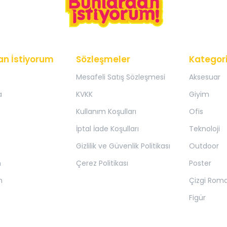
an İstiyorum
Sözleşmeler
Kategori
Mesafeli Satış Sözleşmesi
Aksesuar
a
KVKK
Giyim
Kullanım Koşulları
Ofis
İptal İade Koşulları
Teknoloji
Gizlilik ve Güvenlik Politikası
Outdoor
m
Çerez Politikası
Poster
m
Çizgi Rom
Figür