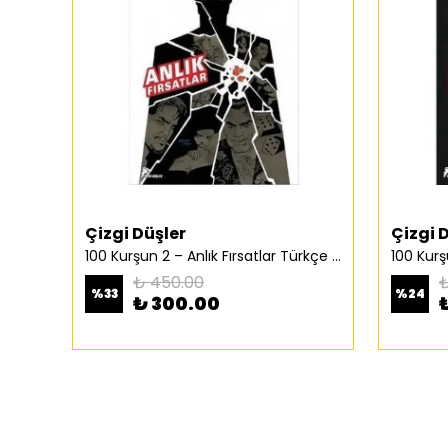
Çizgi Düşler
Çizgi 
100 Kurşun 2 – Anlık Fırsatlar Türkçe Çizgi Roman
₺ 450.00
₺
%
33
%
24
₺ 300.00