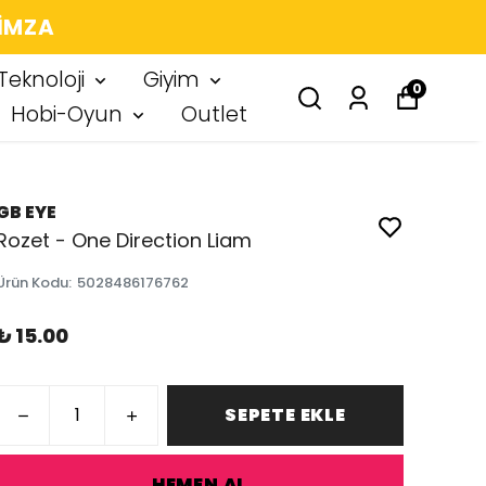
 IMZA
Teknoloji
Giyim
0
Hobi-Oyun
Outlet
GB EYE
Rozet - One Direction Liam
Ürün Kodu
:
5028486176762
₺ 15.00
SEPETE EKLE
HEMEN AL