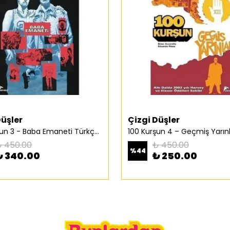
Düşler
Çizgi Düşler
100 Kurşun 3 - Baba Emaneti Türkçe Çizgi Roman
 450.00
₺ 450.00
%
44
₺ 340.00
₺ 250.00