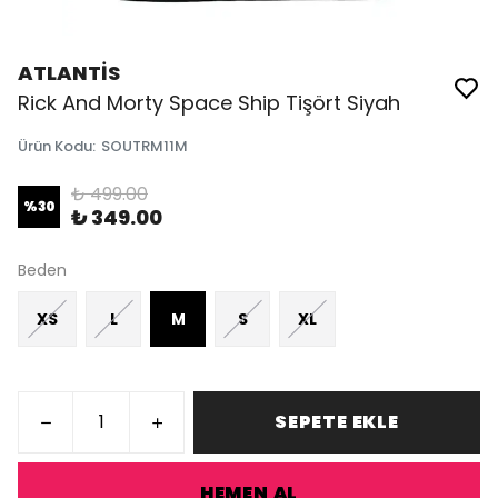
ATLANTİS
Rick And Morty Space Ship Tişört Siyah
Ürün Kodu
:
SOUTRM11M
₺ 499.00
%
30
₺ 349.00
Beden
XS
L
M
S
XL
SEPETE EKLE
HEMEN AL