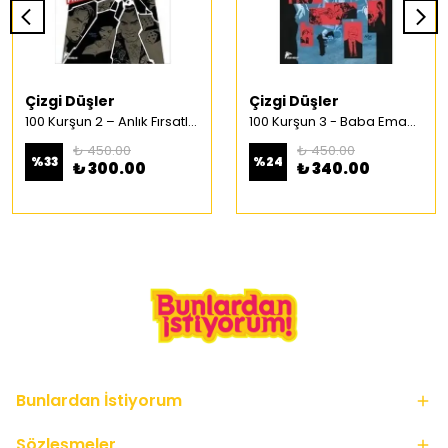
Çizgi Düşler
Çizgi Düşler
100 Kurşun 2 – Anlık Fırsatlar Türkçe Çizgi Roman
100 Kurşun 3 - Baba Emaneti Türkçe Çizgi Roman
₺ 450.00
₺ 450.00
%
33
%
24
₺ 300.00
₺ 340.00
Bunlardan İstiyorum
Sözleşmeler