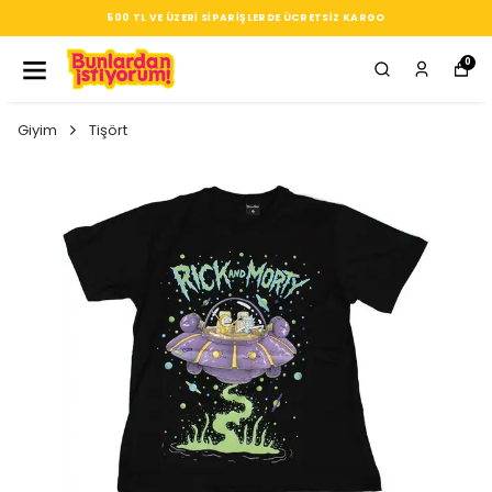
SIZ KARGO
SEÇTIĞIN HER ÜRÜN, TARZINA DAIR KÜÇ
0
Giyim
Tişört