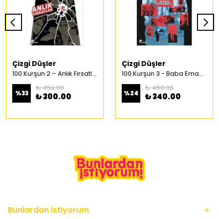
Çizgi Düşler
Çizgi Düşler
100 Kurşun 2 – Anlık Fırsatlar Türkçe Çizgi Roman
100 Kurşun 3 - Baba Emaneti Türkçe Çizgi Roman
₺ 450.00
₺ 450.00
%
33
%
24
₺ 300.00
₺ 340.00
Bunlardan İstiyorum