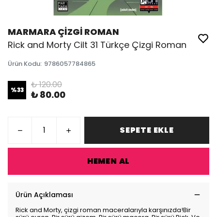
MARMARA ÇİZGİ ROMAN
Rick and Morty Cilt 31 Türkçe Çizgi Roman
Ürün Kodu
:
9786057784865
₺ 120.00
%
33
₺ 80.00
SEPETE EKLE
HEMEN AL
Ürün Açıklaması
Rick and Morty, çizgi roman maceralarıyla karşınızda!Bir