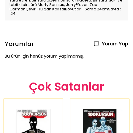
sürü evren. Bir sürü gizem. Bir sürü macera. Bir sürü Rick. Ve
tabii ki bir sürü Morty.Sen sus, Jerry!Yazar: Zac
GormanÇeviri: Tulgan KöksalBoyutlar : 16cm x 24cmSayfa :
24
Yorumlar
Yorum Yap
Bu ürün için henüz yorum yapılmamış.
Çok Satanlar