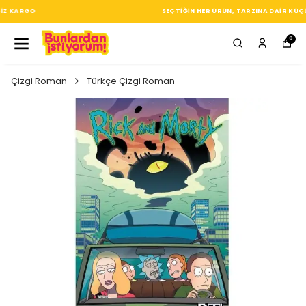
SEÇTIĞIN HER ÜRÜN, TARZINA DAIR KÜÇÜK BIR IMZA
0
Çizgi Roman
Türkçe Çizgi Roman