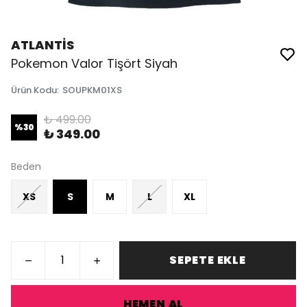
ATLANTİS
Pokemon Valor Tişört Siyah
Ürün Kodu
:
SOUPKM01XS
₺ 499.00
%
30
₺ 349.00
Beden
XS
S
M
L
XL
SEPETE EKLE
HEMEN AL