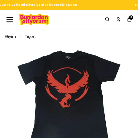
SEÇTIĞIN HER ÜRÜN, TARZINA DAIR KÜÇÜK BIR IMZA
0
Giyim
Tişört