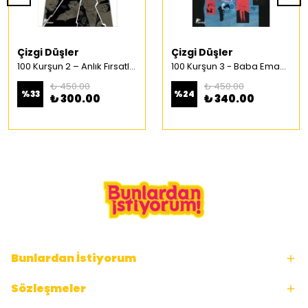
Çizgi Düşler
Çizgi Düşler
100 Kurşun 2 – Anlık Fırsatlar Türkçe Çizgi Roman
100 Kurşun 3 - Baba Emaneti Türkçe Çizgi Roman
₺ 450.00
₺ 450.00
%
33
%
24
₺ 300.00
₺ 340.00
Bunlardan İstiyorum
Sözleşmeler