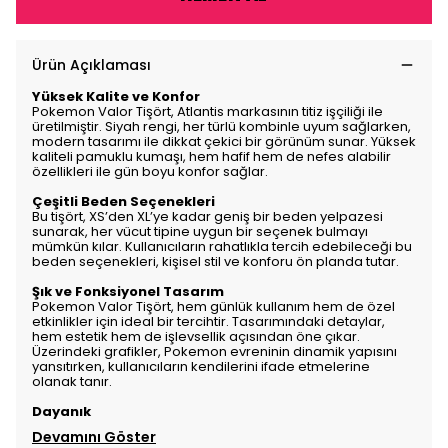
Ürün Açıklaması
Yüksek Kalite ve Konfor
Pokemon Valor Tişört, Atlantis markasının titiz işçiliği ile
üretilmiştir. Siyah rengi, her türlü kombinle uyum sağlarken,
modern tasarımı ile dikkat çekici bir görünüm sunar. Yüksek
kaliteli pamuklu kumaşı, hem hafif hem de nefes alabilir
özellikleri ile gün boyu konfor sağlar.
Çeşitli Beden Seçenekleri
Bu tişört, XS’den XL’ye kadar geniş bir beden yelpazesi
sunarak, her vücut tipine uygun bir seçenek bulmayı
mümkün kılar. Kullanıcıların rahatlıkla tercih edebileceği bu
beden seçenekleri, kişisel stil ve konforu ön planda tutar.
Şık ve Fonksiyonel Tasarım
Pokemon Valor Tişört, hem günlük kullanım hem de özel
etkinlikler için ideal bir tercihtir. Tasarımındaki detaylar,
hem estetik hem de işlevsellik açısından öne çıkar.
Üzerindeki grafikler, Pokemon evreninin dinamik yapısını
yansıtırken, kullanıcıların kendilerini ifade etmelerine
olanak tanır.
Dayanık
Devamını Göster