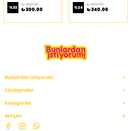
₺ 450.00
₺ 450.00
%
33
%
24
₺ 300.00
₺ 340.00
Bunlardan İstiyorum
Sözleşmeler
Kategoriler
İletişim