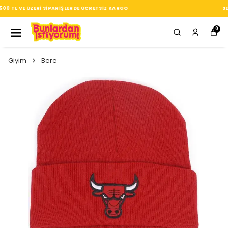
SEÇTIĞIN HER ÜRÜN, TARZINA DAIR KÜÇÜK BIR IMZA
0
Giyim
Bere