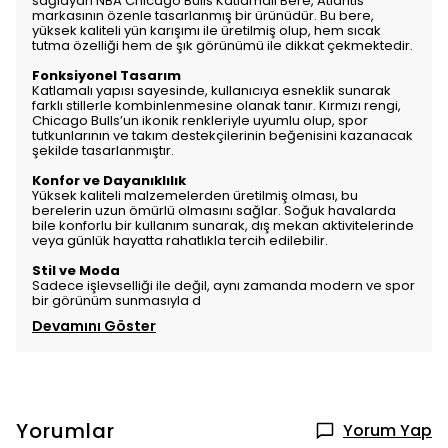
sağlayan NBA Chicago Bulls Katlamalı Bere, Atlantis
markasının özenle tasarlanmış bir ürünüdür. Bu bere,
yüksek kaliteli yün karışımı ile üretilmiş olup, hem sıcak
tutma özelliği hem de şık görünümü ile dikkat çekmektedir.
Fonksiyonel Tasarım
Katlamalı yapısı sayesinde, kullanıcıya esneklik sunarak
farklı stillerle kombinlenmesine olanak tanır. Kırmızı rengi,
Chicago Bulls’un ikonik renkleriyle uyumlu olup, spor
tutkunlarının ve takım destekçilerinin beğenisini kazanacak
şekilde tasarlanmıştır.
Konfor ve Dayanıklılık
Yüksek kaliteli malzemelerden üretilmiş olması, bu
berelerin uzun ömürlü olmasını sağlar. Soğuk havalarda
bile konforlu bir kullanım sunarak, dış mekan aktivitelerinde
veya günlük hayatta rahatlıkla tercih edilebilir.
Stil ve Moda
Sadece işlevselliği ile değil, aynı zamanda modern ve spor
bir görünüm sunmasıyla d
Devamını Göster
Yorumlar
Yorum Yap