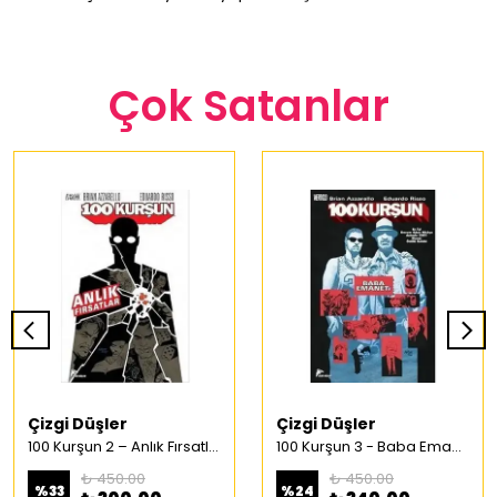
Çok Satanlar
Çizgi Düşler
Çizgi Düşler
100 Kurşun 2 – Anlık Fırsatlar Türkçe Çizgi Roman
100 Kurşun 3 - Baba Emaneti Türkçe Çizgi Roman
₺ 450.00
₺ 450.00
%
33
%
24