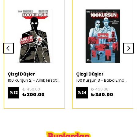
Çizgi Düşler
Çizgi Düşler
100 Kurşun 2 – Anlık Fırsatlar Türkçe Çizgi Roman
100 Kurşun 3 - Baba Emaneti Türkçe Çizgi Roman
₺ 450.00
₺ 450.00
%
33
%
24
₺ 300.00
₺ 340.00