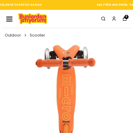
SEÇTIĞIN HER ÜRÜN, TARZINA DAIR KÜÇÜK BIR IMZA
0
Outdoor
Scooter