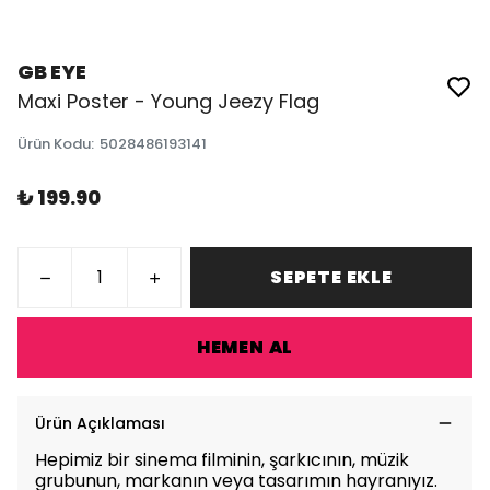
GB EYE
Maxi Poster - Young Jeezy Flag
Ürün Kodu
:
5028486193141
₺ 199.90
SEPETE EKLE
HEMEN AL
Ürün Açıklaması
Hepimiz bir sinema filminin, şarkıcının, müzik
grubunun, markanın veya tasarımın hayranıyız.