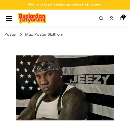
SEÇTIĞIN HER ÜRÜN, TARZINA DAIR KÜÇÜK BIR IMZA
0
Poster
Maxi Poster 61x91 cm