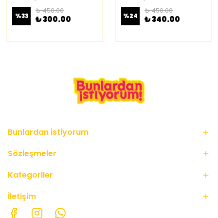
₺ 450.00
₺ 450.00
%
33
%
24
₺ 300.00
₺ 340.00
Bunlardan İstiyorum
Sözleşmeler
Kategoriler
İletişim