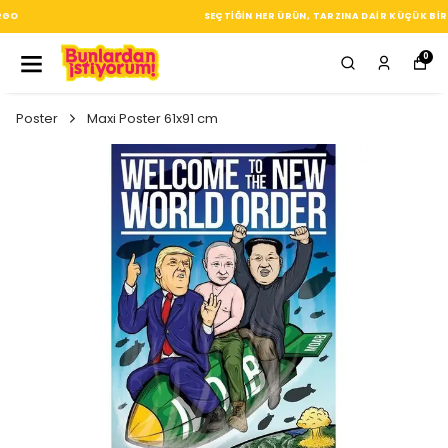
SEÇTIĞIN HER ÜRÜN, TARZINA DAIR KÜÇÜK BIR IMZA
0
Poster
Maxi Poster 61x91 cm