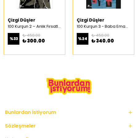
Çizgi Düşler
Çizgi Düşler
100 Kurşun 2 – Anlık Fırsatlar Türkçe Çizgi Roman
100 Kurşun 3 - Baba Emaneti Türkçe Çizgi Roman
₺ 450.00
₺ 450.00
%
33
%
24
₺ 300.00
₺ 340.00
Bunlardan İstiyorum
Sözleşmeler