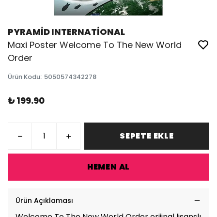
PYRAMİD INTERNATİONAL
Maxi Poster Welcome To The New World
Order
Ürün Kodu
:
5050574342278
₺ 199.90
SEPETE EKLE
HEMEN AL
Ürün Açıklaması
Welcome To The New World Order orijinal lisanslı