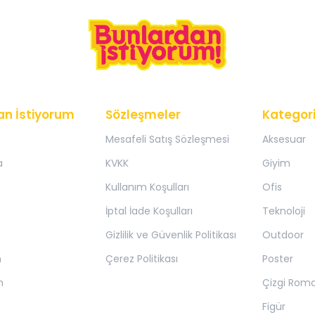
an İstiyorum
Sözleşmeler
Kategori
Mesafeli Satış Sözleşmesi
Aksesuar
a
KVKK
Giyim
Kullanım Koşulları
Ofis
İptal İade Koşulları
Teknoloji
Gizlilik ve Güvenlik Politikası
Outdoor
m
Çerez Politikası
Poster
m
Çizgi Rom
Figür