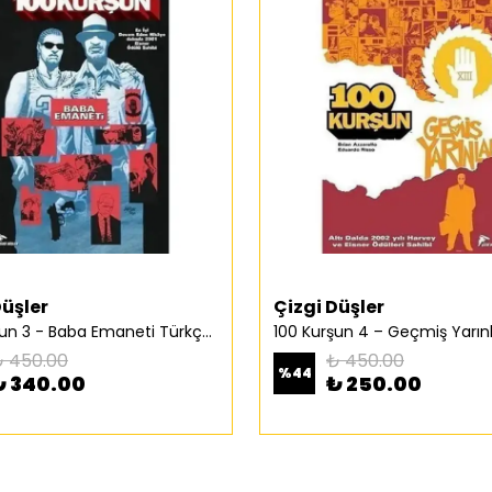
Düşler
Çizgi Düşler
100 Kurşun 3 - Baba Emaneti Türkçe Çizgi Roman
 450.00
₺ 450.00
%
44
₺ 340.00
₺ 250.00