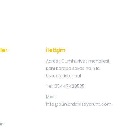
ler
İletişim
Adres : Cumhuriyet mahallesi
Kani Karaca sokak no 1/1a
Üsküdar istanbul
Tel: 05447420535
Mail:
info@bunlardanistiyorum.com
an