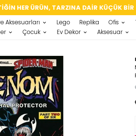
IĞIN HER ÜRÜN, TARZINA DAIR KÜÇÜK BIR
ve Aksesuarları
Lego
Replika
Ofis
ter
Çocuk
Ev Dekor
Aksesuar