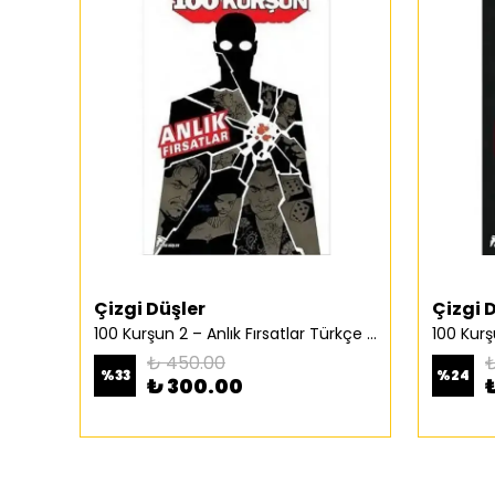
Çizgi Düşler
Çizgi 
100 Kurşun 2 – Anlık Fırsatlar Türkçe Çizgi Roman
₺ 450.00
₺
%
33
%
24
₺ 300.00