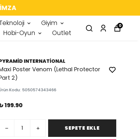
 IMZA
Teknoloji
Giyim
0
Hobi-Oyun
Outlet
PYRAMİD INTERNATİONAL
Maxi Poster Venom (Lethal Protector
Part 2)
Ürün Kodu
:
5050574343466
₺ 199.90
SEPETE EKLE