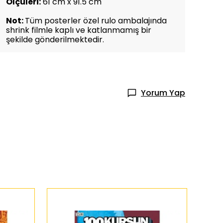
Ölçüleri:
61 cm x 91.5 cm
Not:
Tüm posterler özel rulo ambalajında
shrink filmle kaplı ve katlanmamış bir
şekilde gönderilmektedir.
Yorum Yap