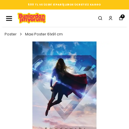
SEÇTIĞIN HER ÜRÜN, TARZINA DAIR KÜÇÜK BIR IMZA
0
Poster
Maxi Poster 61x91 cm