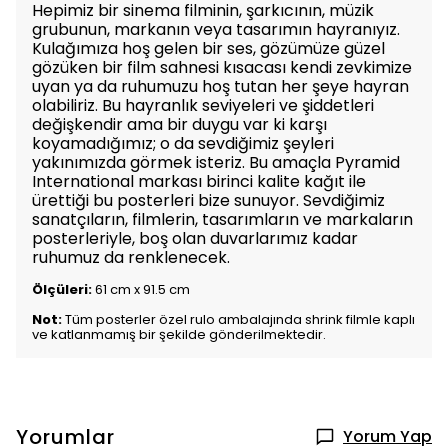
Hepimiz bir sinema filminin, şarkıcının, müzik
grubunun, markanın veya tasarımın hayranıyız.
Kulağımıza hoş gelen bir ses, gözümüze güzel
gözüken bir film sahnesi kısacası kendi zevkimize
uyan ya da ruhumuzu hoş tutan her şeye hayran
olabiliriz. Bu hayranlık seviyeleri ve şiddetleri
değişkendir ama bir duygu var ki karşı
koyamadığımız; o da sevdiğimiz şeyleri
yakınımızda görmek isteriz. Bu amaçla Pyramid
International markası birinci kalite kağıt ile
ürettiği bu posterleri bize sunuyor. Sevdiğimiz
sanatçıların, filmlerin, tasarımların ve markaların
posterleriyle, boş olan duvarlarımız kadar
ruhumuz da renklenecek.
Ölçüleri:
61 cm x 91.5 cm
Not:
Tüm posterler özel rulo ambalajında shrink filmle kaplı
ve katlanmamış bir şekilde gönderilmektedir.
Yorumlar
Yorum Yap