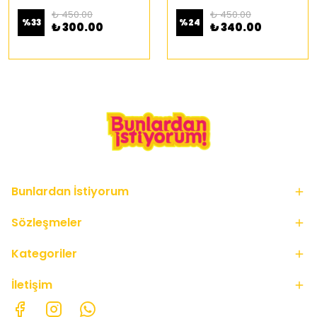
₺ 450.00
₺ 450.00
%
33
%
24
₺ 300.00
₺ 340.00
Bunlardan İstiyorum
Sözleşmeler
Kategoriler
İletişim