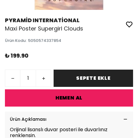
PYRAMİD INTERNATİONAL
Maxi Poster Supergirl Clouds
Ürün Kodu
:
5050574337854
₺ 199.90
SEPETE EKLE
HEMEN AL
Ürün Açıklaması
Orijinal lisanslı duvar posteri ile duvarlınız
renklensin.