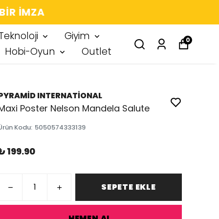
 IMZA
Teknoloji
Giyim
0
Hobi-Oyun
Outlet
PYRAMİD INTERNATİONAL
Maxi Poster Nelson Mandela Salute
Ürün Kodu
:
5050574333139
₺ 199.90
SEPETE EKLE
HEMEN AL