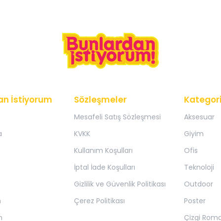
an İstiyorum
Sözleşmeler
Kategori
Mesafeli Satış Sözleşmesi
Aksesuar
a
KVKK
Giyim
Kullanım Koşulları
Ofis
İptal İade Koşulları
Teknoloji
Gizlilik ve Güvenlik Politikası
Outdoor
m
Çerez Politikası
Poster
m
Çizgi Rom