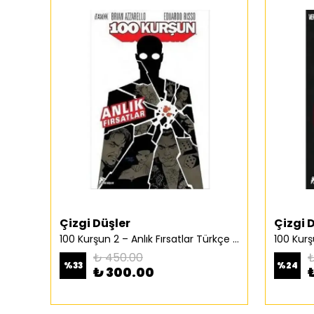
Çizgi Düşler
Çizgi 
100 Kurşun 2 – Anlık Fırsatlar Türkçe Çizgi Roman
₺ 450.00
₺
%
33
%
24
₺ 300.00