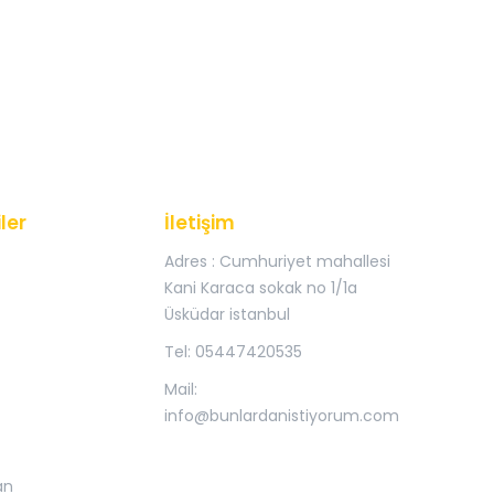
ler
İletişim
Adres : Cumhuriyet mahallesi
Kani Karaca sokak no 1/1a
Üsküdar istanbul
Tel: 05447420535
Mail:
info@bunlardanistiyorum.com
an