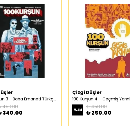
Düşler
Çizgi Düşler
100 Kurşun 3 - Baba Emaneti Türkçe Çizgi Roman
 450.00
₺ 450.00
%
44
₺ 340.00
₺ 250.00