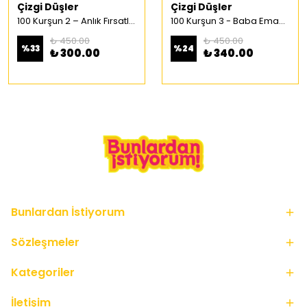
Çizgi Düşler
Çizgi Düşler
100 Kurşun 2 – Anlık Fırsatlar Türkçe Çizgi Roman
100 Kurşun 3 - Baba Emaneti Türkçe Çizgi Roman
₺ 450.00
₺ 450.00
%
33
%
24
₺ 300.00
₺ 340.00
Bunlardan İstiyorum
Sözleşmeler
Kategoriler
İletişim