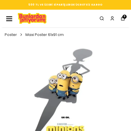
ARGO
SEÇTIĞIN HER ÜRÜN, TARZINA DAIR KÜÇÜK BIR
0
Poster
Maxi Poster 61x91 cm