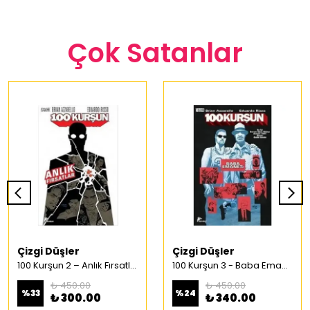
Çok Satanlar
Çizgi Düşler
Çizgi Düşler
100 Kurşun 2 – Anlık Fırsatlar Türkçe Çizgi Roman
100 Kurşun 3 - Baba Emaneti Türkçe Çizgi Roman
₺ 450.00
₺ 450.00
%
33
%
24
₺ 300.00
₺ 340.00