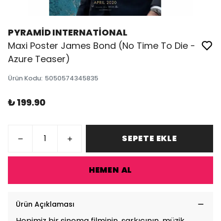
PYRAMİD INTERNATİONAL
Maxi Poster James Bond (No Time To Die -
Azure Teaser)
Ürün Kodu
:
5050574345835
₺ 199.90
SEPETE EKLE
HEMEN AL
Ürün Açıklaması
Hepimiz bir sinema filminin, şarkıcının, müzik