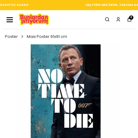
SEÇTIĞIN HER ÜRÜN, TARZINA DAIR KÜÇÜK BIR IMZA
0
Poster
Maxi Poster 61x91 cm