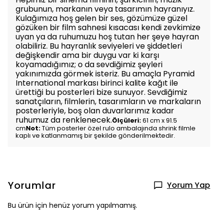
grubunun, markanın veya tasarımın hayranıyız.
Kulağımıza hoş gelen bir ses, gözümüze güzel
gözüken bir film sahnesi kısacası kendi zevkimize
uyan ya da ruhumuzu hoş tutan her şeye hayran
olabiliriz. Bu hayranlık seviyeleri ve şiddetleri
değişkendir ama bir duygu var ki karşı
koyamadığımız; o da sevdiğimiz şeyleri
yakınımızda görmek isteriz. Bu amaçla Pyramid
International markası birinci kalite kağıt ile
ürettiği bu posterleri bize sunuyor. Sevdiğimiz
sanatçıların, filmlerin, tasarımların ve markaların
posterleriyle, boş olan duvarlarımız kadar
ruhumuz da renklenecek.
Ölçüleri:
61 cm x 91.5
cm
Not:
Tüm posterler özel rulo ambalajında shrink filmle
kaplı ve katlanmamış bir şekilde gönderilmektedir.
Yorumlar
Yorum Yap
Bu ürün için henüz yorum yapılmamış.