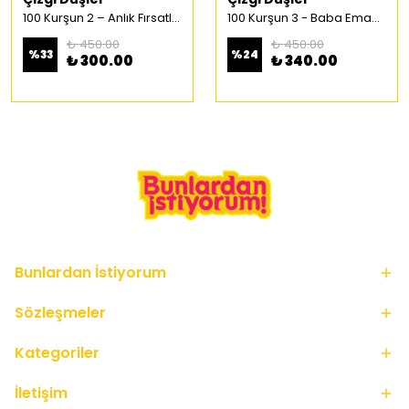
100 Kurşun 2 – Anlık Fırsatlar Türkçe Çizgi Roman
100 Kurşun 3 - Baba Emaneti Türkçe Çizgi Roman
₺ 450.00
₺ 450.00
%
33
%
24
₺ 300.00
₺ 340.00
Bunlardan İstiyorum
Sözleşmeler
Kategoriler
İletişim