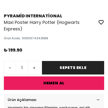
PYRAMİD INTERNATİONAL
Maxi Poster Harry Potter (Hogwarts
Express)
Ürün Kodu
:
5050574343688
₺ 199.90
SEPETE EKLE
HEMEN AL
Ürün Açıklaması
Hepimiz bir sinema filminin, şarkıcının, müzik