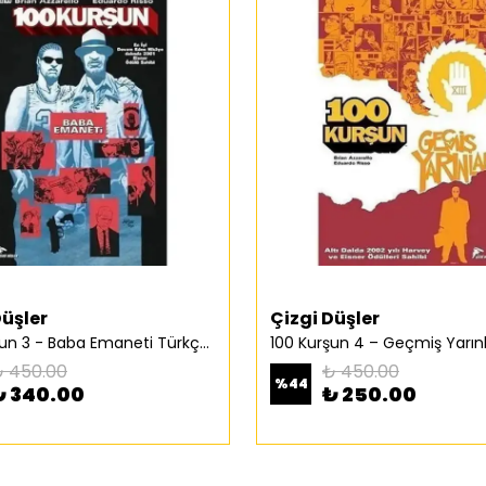
Düşler
Çizgi Düşler
100 Kurşun 3 - Baba Emaneti Türkçe Çizgi Roman
 450.00
₺ 450.00
%
44
₺ 340.00
₺ 250.00