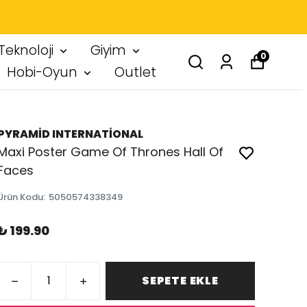
 IMZA
Teknoloji
Giyim
0
Hobi-Oyun
Outlet
PYRAMİD INTERNATİONAL
Maxi Poster Game Of Thrones Hall Of
Faces
Ürün Kodu
:
5050574338349
₺ 199.90
SEPETE EKLE