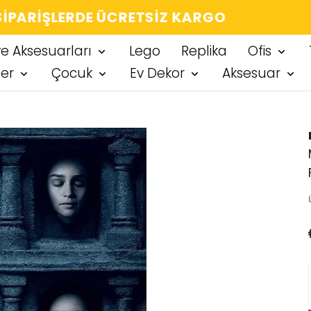
IĞIN HER ÜRÜN, TARZINA DAIR KÜÇÜK BIR
ve Aksesuarları
Lego
Replika
Ofis
ter
Çocuk
Ev Dekor
Aksesuar