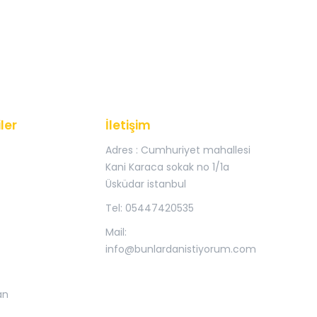
ler
İletişim
Adres : Cumhuriyet mahallesi
Kani Karaca sokak no 1/1a
Üsküdar istanbul
Tel: 05447420535
Mail:
info@bunlardanistiyorum.com
an