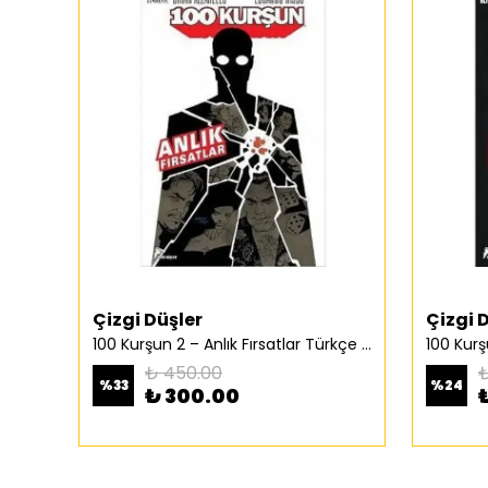
Çizgi Düşler
Çizgi 
100 Kurşun 2 – Anlık Fırsatlar Türkçe Çizgi Roman
₺ 450.00
₺
%
33
%
24
₺ 300.00