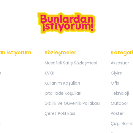
an İstiyorum
Sözleşmeler
Kategori
Mesafeli Satış Sözleşmesi
Aksesuar
a
KVKK
Giyim
Kullanım Koşulları
Ofis
İptal İade Koşulları
Teknoloji
Gizlilik ve Güvenlik Politikası
Outdoor
m
Çerez Politikası
Poster
m
Çizgi Rom