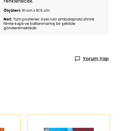
renklenecek.
Ölçüleri:
61 cm x 91.5 cm
Not:
Tüm posterler özel rulo ambalajında shrink
filmle kaplı ve katlanmamış bir şekilde
gönderilmektedir.
Yorum Yap