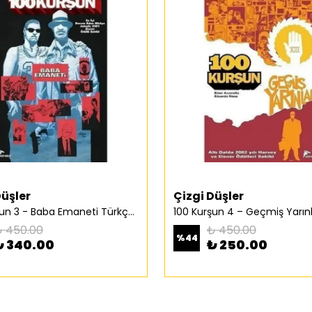
Düşler
Çizgi Düşler
100 Kurşun 3 - Baba Emaneti Türkçe Çizgi Roman
 450.00
₺ 450.00
%
44
₺ 340.00
₺ 250.00