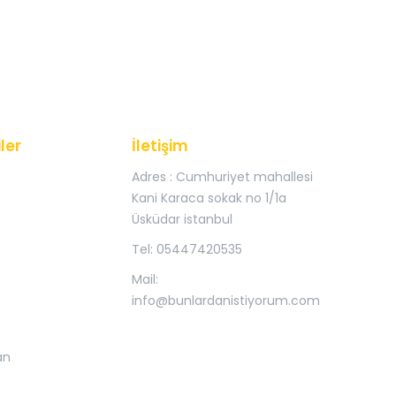
ler
İletişim
Adres : Cumhuriyet mahallesi
Kani Karaca sokak no 1/1a
Üsküdar istanbul
Tel: 05447420535
Mail:
info@bunlardanistiyorum.com
an