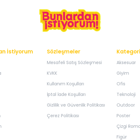
an İstiyorum
Sözleşmeler
Kategori
Mesafeli Satış Sözleşmesi
Aksesuar
a
KVKK
Giyim
Kullanım Koşulları
Ofis
İptal İade Koşulları
Teknoloji
Gizlilik ve Güvenlik Politikası
Outdoor
m
Çerez Politikası
Poster
m
Çizgi Rom
Figür