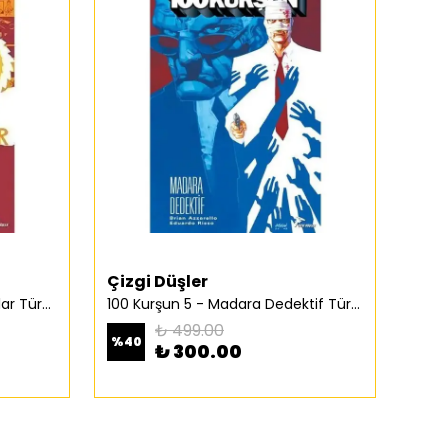
Çizgi Düşler
Spi
100 Kurşun 4 – Geçmiş Yarınlar Türkçe Çizgi Roman
100 Kurşun 5 - Madara Dedektif Türkçe Çizgi Roman
2 Yüz
₺ 499.00
%
40
%
50
₺ 300.00