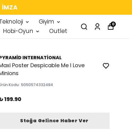
 IMZA
Teknoloji
Giyim
0
Hobi-Oyun
Outlet
PYRAMİD INTERNATİONAL
Maxi Poster Despicable Me I Love
Minions
Ürün Kodu
:
5050574332484
₺ 199.90
Stoğa Gelince Haber Ver