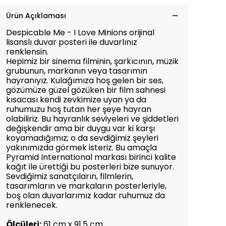
Ürün Açıklaması
Despicable Me - I Love Minions orijinal
lisanslı duvar posteri ile duvarlınız
renklensin.
Hepimiz bir sinema filminin, şarkıcının, müzik
grubunun, markanın veya tasarımın
hayranıyız. Kulağımıza hoş gelen bir ses,
gözümüze güzel gözüken bir film sahnesi
kısacası kendi zevkimize uyan ya da
ruhumuzu hoş tutan her şeye hayran
olabiliriz. Bu hayranlık seviyeleri ve şiddetleri
değişkendir ama bir duygu var ki karşı
koyamadığımız; o da sevdiğimiz şeyleri
yakınımızda görmek isteriz. Bu amaçla
Pyramid International markası birinci kalite
kağıt ile ürettiği bu posterleri bize sunuyor.
Sevdiğimiz sanatçıların, filmlerin,
tasarımların ve markaların posterleriyle,
boş olan duvarlarımız kadar ruhumuz da
renklenecek.
Ölçüleri:
61 cm x 91.5 cm