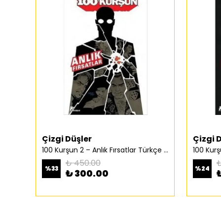
Çizgi Düşler
Çizgi 
100 Kurşun 2 – Anlık Fırsatlar Türkçe Çizgi Roman
₺ 450.00
₺
%
33
%
24
₺ 300.00