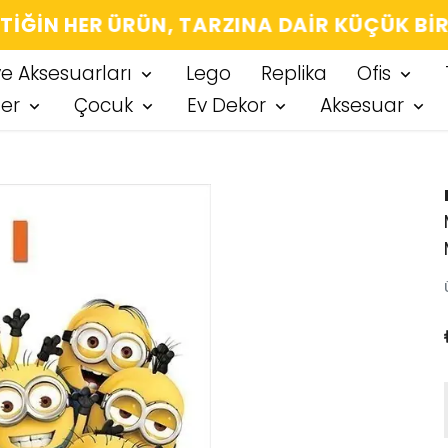
IĞIN HER ÜRÜN, TARZINA DAIR KÜÇÜK BIR
ve Aksesuarları
Lego
Replika
Ofis
ter
Çocuk
Ev Dekor
Aksesuar