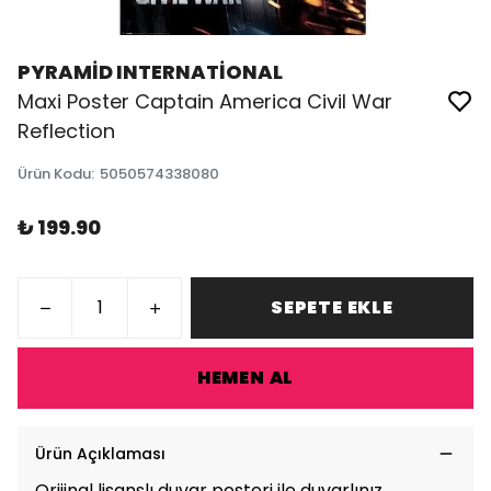
PYRAMİD INTERNATİONAL
Maxi Poster Captain America Civil War
Reflection
Ürün Kodu
:
5050574338080
₺ 199.90
SEPETE EKLE
HEMEN AL
Ürün Açıklaması
Orijinal lisanslı duvar posteri ile duvarlınız