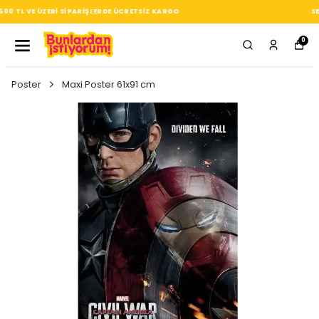
SEÇTIĞIN HER ÜRÜN, TARZINA DAIR KÜÇÜK BIR IMZA
0
Poster
Maxi Poster 61x91 cm