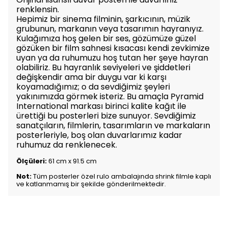
renklensin.
Hepimiz bir sinema filminin, şarkıcının, müzik
grubunun, markanın veya tasarımın hayranıyız.
Kulağımıza hoş gelen bir ses, gözümüze güzel
gözüken bir film sahnesi kısacası kendi zevkimize
uyan ya da ruhumuzu hoş tutan her şeye hayran
olabiliriz. Bu hayranlık seviyeleri ve şiddetleri
değişkendir ama bir duygu var ki karşı
koyamadığımız; o da sevdiğimiz şeyleri
yakınımızda görmek isteriz. Bu amaçla Pyramid
International markası birinci kalite kağıt ile
ürettiği bu posterleri bize sunuyor. Sevdiğimiz
sanatçıların, filmlerin, tasarımların ve markaların
posterleriyle, boş olan duvarlarımız kadar
ruhumuz da renklenecek.
Ölçüleri:
61 cm x 91.5 cm
Not:
Tüm posterler özel rulo ambalajında shrink filmle kaplı
ve katlanmamış bir şekilde gönderilmektedir.