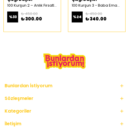
100 Kurşun 2 – Anlık Fırsatlar Türkçe Çizgi Roman
100 Kurşun 3 - Baba Emaneti Türkçe Çizgi Roman
₺ 450.00
₺ 450.00
%
33
%
24
₺ 300.00
₺ 340.00
Bunlardan İstiyorum
Sözleşmeler
Kategoriler
İletişim