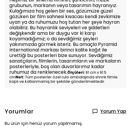
grubunun, markanın veya tasarımın hayranıyız.
Kulağımıza hoş gelen bir ses, gözümüze güzel
gözüken bir film sahnesi kısacası kendi zevkimize
uyan ya da ruhumuzu hoş tutan her şeye hayran
olabiliriz. Bu hayranlık seviyeleri ve şiddetleri
değişkendir ama bir duygu var ki karşı
koyamadığımız; o da sevdiğimiz şeyleri
yakınımızda görmek isteriz. Bu amaçla Pyramid
International markası birinci kalite kağıt ile
ürettiği bu posterleri bize sunuyor. Sevdiğimiz
sanatçıların, filmlerin, tasarımların ve markaların
posterleriyle, boş olan duvarlarımız kadar
ruhumuz da renklenecek.
Ölçüleri:
61 cm x 91.5
cm
Not:
Tüm posterler özel rulo ambalajında shrink filmle
kaplı ve katlanmamış bir şekilde gönderilmektedir.
Yorumlar
Yorum Yap
Bu ürün için henüz yorum yapılmamış.