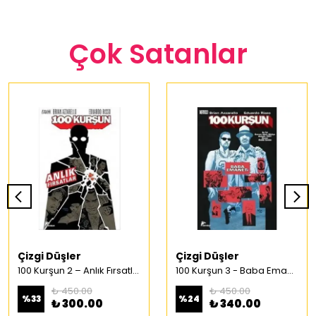
Çok Satanlar
Çizgi Düşler
Çizgi Düşler
100 Kurşun 2 – Anlık Fırsatlar Türkçe Çizgi Roman
100 Kurşun 3 - Baba Emaneti Türkçe Çizgi Roman
₺ 450.00
₺ 450.00
%
33
%
24
₺ 300.00
₺ 340.00