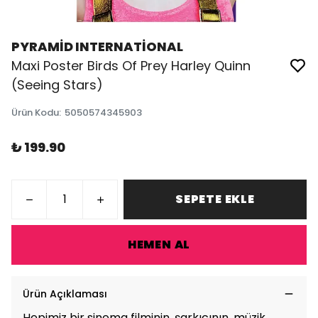
PYRAMİD INTERNATİONAL
Maxi Poster Birds Of Prey Harley Quinn
(Seeing Stars)
Ürün Kodu
:
5050574345903
₺ 199.90
SEPETE EKLE
HEMEN AL
Ürün Açıklaması
Hepimiz bir sinema filminin, şarkıcının, müzik