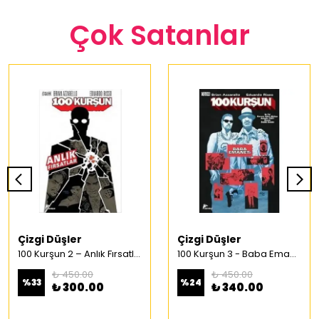
Çok Satanlar
Çizgi Düşler
Çizgi Düşler
100 Kurşun 2 – Anlık Fırsatlar Türkçe Çizgi Roman
100 Kurşun 3 - Baba Emaneti Türkçe Çizgi Roman
₺ 450.00
₺ 450.00
%
33
%
24
₺ 300.00
₺ 340.00