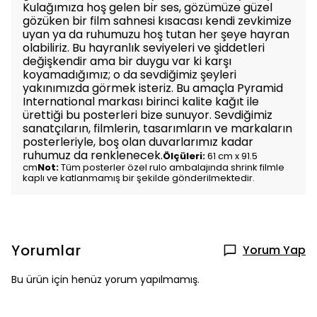
Kulağımıza hoş gelen bir ses, gözümüze güzel
gözüken bir film sahnesi kısacası kendi zevkimize
uyan ya da ruhumuzu hoş tutan her şeye hayran
olabiliriz. Bu hayranlık seviyeleri ve şiddetleri
değişkendir ama bir duygu var ki karşı
koyamadığımız; o da sevdiğimiz şeyleri
yakınımızda görmek isteriz. Bu amaçla Pyramid
International markası birinci kalite kağıt ile
ürettiği bu posterleri bize sunuyor. Sevdiğimiz
sanatçıların, filmlerin, tasarımların ve markaların
posterleriyle, boş olan duvarlarımız kadar
ruhumuz da renklenecek.
Ölçüleri:
61 cm x 91.5
cm
Not:
Tüm posterler özel rulo ambalajında shrink filmle
kaplı ve katlanmamış bir şekilde gönderilmektedir.
Yorumlar
Yorum Yap
Bu ürün için henüz yorum yapılmamış.