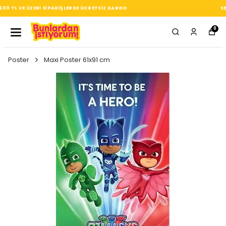
SEÇTIĞIN HER ÜRÜN, TARZINA DAIR KÜÇÜK BIR IMZA
0
Poster
Maxi Poster 61x91 cm