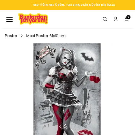
SEÇTIĞIN HER ÜRÜN, TARZINA DAIR KÜÇÜK BIR IMZA
0
Poster
Maxi Poster 61x91 cm