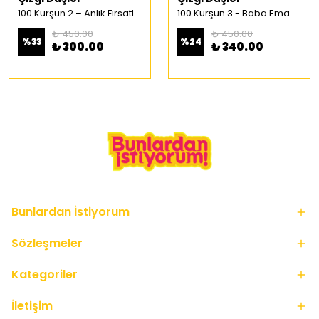
100 Kurşun 2 – Anlık Fırsatlar Türkçe Çizgi Roman
100 Kurşun 3 - Baba Emaneti Türkçe Çizgi Roman
₺ 450.00
₺ 450.00
%
33
%
24
₺ 300.00
₺ 340.00
Bunlardan İstiyorum
Sözleşmeler
Kategoriler
İletişim