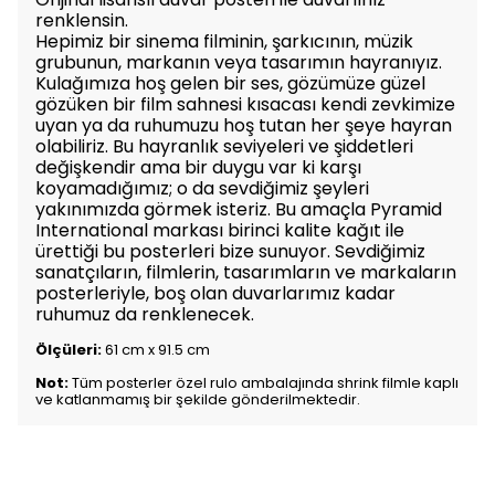
renklensin.
Hepimiz bir sinema filminin, şarkıcının, müzik
grubunun, markanın veya tasarımın hayranıyız.
Kulağımıza hoş gelen bir ses, gözümüze güzel
gözüken bir film sahnesi kısacası kendi zevkimize
uyan ya da ruhumuzu hoş tutan her şeye hayran
olabiliriz. Bu hayranlık seviyeleri ve şiddetleri
değişkendir ama bir duygu var ki karşı
koyamadığımız; o da sevdiğimiz şeyleri
yakınımızda görmek isteriz. Bu amaçla Pyramid
International markası birinci kalite kağıt ile
ürettiği bu posterleri bize sunuyor. Sevdiğimiz
sanatçıların, filmlerin, tasarımların ve markaların
posterleriyle, boş olan duvarlarımız kadar
ruhumuz da renklenecek.
Ölçüleri:
61 cm x 91.5 cm
Not:
Tüm posterler özel rulo ambalajında shrink filmle kaplı
ve katlanmamış bir şekilde gönderilmektedir.