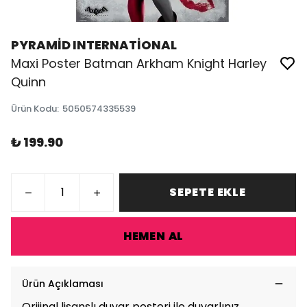
PYRAMİD INTERNATİONAL
Maxi Poster Batman Arkham Knight Harley
Quinn
Ürün Kodu
:
5050574335539
₺ 199.90
SEPETE EKLE
HEMEN AL
Ürün Açıklaması
Orijinal lisanslı duvar posteri ile duvarlınız