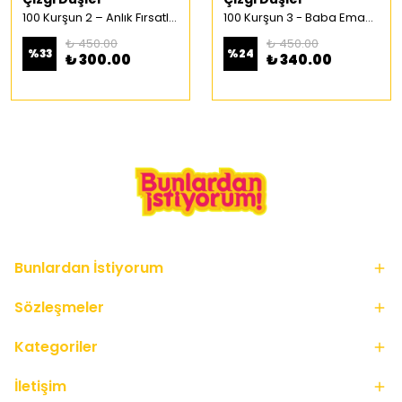
100 Kurşun 2 – Anlık Fırsatlar Türkçe Çizgi Roman
100 Kurşun 3 - Baba Emaneti Türkçe Çizgi Roman
₺ 450.00
₺ 450.00
%
33
%
24
₺ 300.00
₺ 340.00
Bunlardan İstiyorum
Sözleşmeler
Kategoriler
İletişim