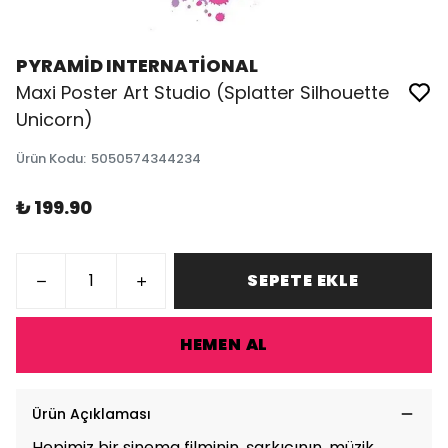
PYRAMİD INTERNATİONAL
Maxi Poster Art Studio (Splatter Silhouette
Unicorn)
Ürün Kodu
:
5050574344234
₺ 199.90
SEPETE EKLE
HEMEN AL
Ürün Açıklaması
Hepimiz bir sinema filminin, şarkıcının, müzik