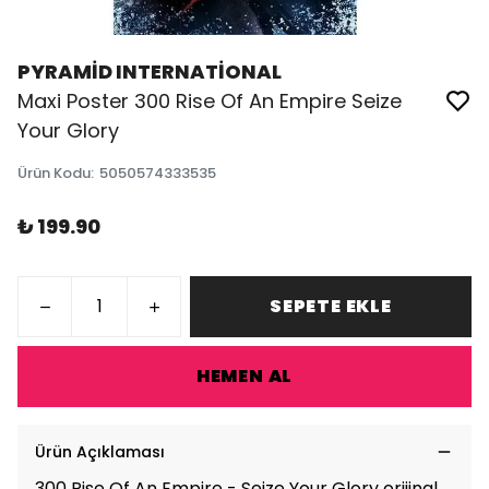
PYRAMİD INTERNATİONAL
Maxi Poster 300 Rise Of An Empire Seize
Your Glory
Ürün Kodu
:
5050574333535
₺ 199.90
SEPETE EKLE
HEMEN AL
Ürün Açıklaması
300 Rise Of An Empire - Seize Your Glory orijinal