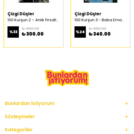
Çizgi Düşler
Çizgi Düşler
100 Kurşun 2 – Anlık Fırsatlar Türkçe Çizgi Roman
100 Kurşun 3 - Baba Emaneti Türkçe Çizgi Roman
₺ 450.00
₺ 450.00
%
33
%
24
₺ 300.00
₺ 340.00
Bunlardan İstiyorum
Sözleşmeler
Kategoriler