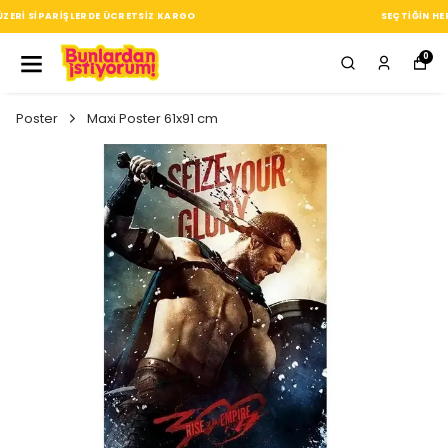
SEÇTIĞIN HER ÜRÜN, TARZINA DAIR KÜÇÜK BIR IMZA
0
Poster
Maxi Poster 61x91 cm