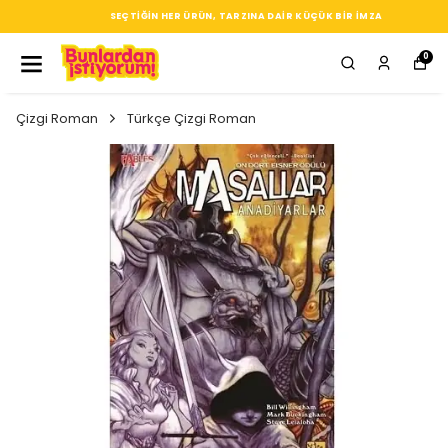
SEÇTIĞIN HER ÜRÜN, TARZINA DAIR KÜÇÜK BIR IMZA
0
Çizgi Roman
Türkçe Çizgi Roman