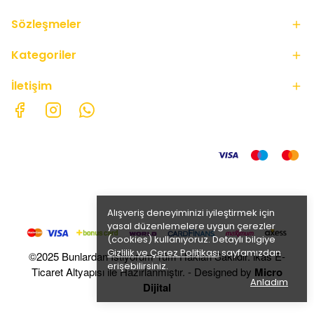
Sözleşmeler
Kategoriler
İletişim
Alışveriş deneyiminizi iyileştirmek için
yasal düzenlemelere uygun çerezler
(cookies) kullanıyoruz. Detaylı bilgiye
Gizlilik ve Çerez Politikası
sayfamızdan
©2025 Bunlardan İstiyorum Tüm Hakları Saklıdır. ikas E-
erişebilirsiniz.
Ticaret Altyapısı ile Hazırlanmıştır. - Designed by
Micro
Anladım
Dijital