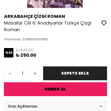
ARKABAHÇE ÇİZGİ ROMAN
Masallar Cilt 6: Anadiyarlar Türkçe Çizgi
Roman
Ürün Kodu
:
9786059209182
₺ 440.00
%
43
₺ 250.00
SEPETE EKLE
HEMEN AL
Ürün Açıklaması