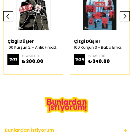
Çizgi Düşler
Çizgi Düşler
100 Kurşun 2 – Anlık Fırsatlar Türkçe Çizgi Roman
100 Kurşun 3 - Baba Emaneti Türkçe Çizgi Roman
₺ 450.00
₺ 450.00
%
33
%
24
₺ 300.00
₺ 340.00
Bunlardan İstiyorum