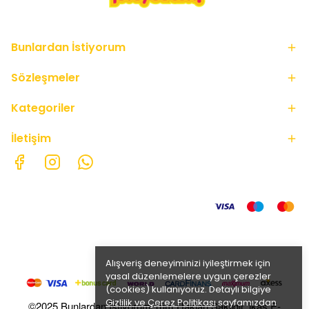
Bunlardan İstiyorum
Sözleşmeler
Kategoriler
İletişim
Alışveriş deneyiminizi iyileştirmek için
yasal düzenlemelere uygun çerezler
(cookies) kullanıyoruz. Detaylı bilgiye
Gizlilik ve Çerez Politikası
sayfamızdan
©2025 Bunlardan İstiyorum Tüm Hakları Saklıdır. ikas E-