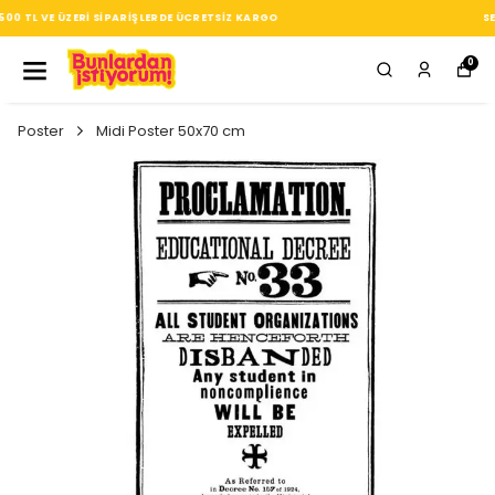
SEÇTIĞIN HER ÜRÜN, TARZINA DAIR KÜÇÜK BIR IMZA
0
Poster
Midi Poster 50x70 cm