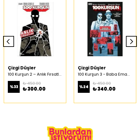
Çizgi Düşler
Çizgi Düşler
100 Kurşun 2 – Anlık Fırsatlar Türkçe Çizgi Roman
100 Kurşun 3 - Baba Emaneti Türkçe Çizgi Roman
₺ 450.00
₺ 450.00
%
33
%
24
₺ 300.00
₺ 340.00