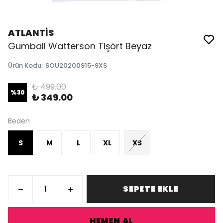
ATLANTİS
Gumball Watterson Tişört Beyaz
Ürün Kodu
:
SOU20200915-9XS
₺ 499.00
%
30
₺ 349.00
Beden
S
M
L
XL
XS
SEPETE EKLE
HEMEN AL