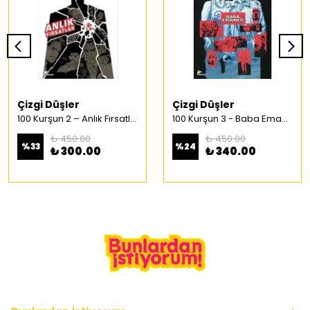
Çizgi Düşler
Çizgi Düşler
100 Kurşun 2 – Anlık Fırsatlar Türkçe Çizgi Roman
100 Kurşun 3 - Baba Emaneti Türkçe Çizgi Roman
₺ 450.00
₺ 450.00
%
33
%
24
₺ 300.00
₺ 340.00