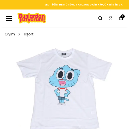
SEÇTIĞIN HER ÜRÜN, TARZINA DAIR KÜÇÜK BIR IMZA
0
Giyim
Tişört