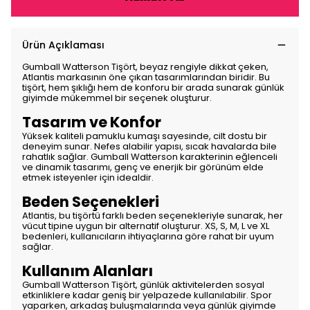
Ürün Açıklaması
Gumball Watterson Tişört, beyaz rengiyle dikkat çeken,
Atlantis markasının öne çıkan tasarımlarından biridir. Bu
tişört, hem şıklığı hem de konforu bir arada sunarak günlük
giyimde mükemmel bir seçenek oluşturur.
Tasarım ve Konfor
Yüksek kaliteli pamuklu kumaşı sayesinde, cilt dostu bir
deneyim sunar. Nefes alabilir yapısı, sıcak havalarda bile
rahatlık sağlar. Gumball Watterson karakterinin eğlenceli
ve dinamik tasarımı, genç ve enerjik bir görünüm elde
etmek isteyenler için idealdir.
Beden Seçenekleri
Atlantis, bu tişörtü farklı beden seçenekleriyle sunarak, her
vücut tipine uygun bir alternatif oluşturur. XS, S, M, L ve XL
bedenleri, kullanıcıların ihtiyaçlarına göre rahat bir uyum
sağlar.
Kullanım Alanları
Gumball Watterson Tişört, günlük aktivitelerden sosyal
etkinliklere kadar geniş bir yelpazede kullanılabilir. Spor
yaparken, arkadaş buluşmalarında veya günlük giyimde