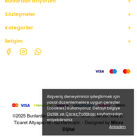
Bunlardan İstiyorum
Sözleşmeler
Kategoriler
İletişim
Alışveriş deneyiminizi iyileştirmek için
yasal düzenlemelere uygun çerezler
(cookies) kullanıyoruz. Detaylı bilgiye
Gizlilik ve Çerez Politikası
sayfamızdan
©2025 Bunlardan İstiyorum Tüm Hakları Saklıdır. ikas E-
erişebilirsiniz.
Ticaret Altyapısı ile Hazırlanmıştır. - Designed by
Micro
Anladım
Dijital