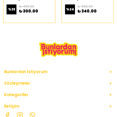
₺ 450.00
₺ 450.00
%
33
%
24
₺ 300.00
₺ 340.00
Bunlardan İstiyorum
Sözleşmeler
Kategoriler
İletişim