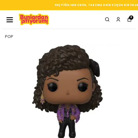
SEÇTIĞIN HER ÜRÜN, TARZINA DAIR KÜÇÜK BIR IMZA
0
POP