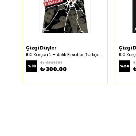
Çizgi Düşler
Çizgi 
100 Kurşun 2 – Anlık Fırsatlar Türkçe Çizgi Roman
₺ 450.00
₺
%
33
%
24
₺ 300.00