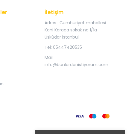
ler
İletişim
Adres : Cumhuriyet mahallesi
Kani Karaca sokak no 1/1a
Üsküdar istanbul
Tel: 05447420535
Mail:
info@bunlardanistiyorum.com
an