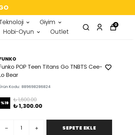
 IMZA
Teknoloji
Giyim
0
Hobi-Oyun
Outlet
FUNKO
Funko POP Teen Titans Go TNBTS Cee-
Lo Bear
Ürün Kodu
:
889698286824
₺ 1,600.00
%
19
₺ 1,300.00
SEPETE EKLE