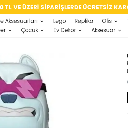
IĞIN HER ÜRÜN, TARZINA DAIR KÜÇÜK BIR
ve Aksesuarları
Lego
Replika
Ofis
ter
Çocuk
Ev Dekor
Aksesuar