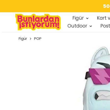
SEÇT
Figür
Kart 
Outdoor
Pos
Figür
POP