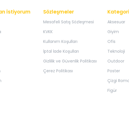
an İstiyorum
Sözleşmeler
Kategori
Mesafeli Satış Sözleşmesi
Aksesuar
a
KVKK
Giyim
Kullanım Koşulları
Ofis
İptal İade Koşulları
Teknoloji
Gizlilik ve Güvenlik Politikası
Outdoor
m
Çerez Politikası
Poster
m
Çizgi Rom
Figür