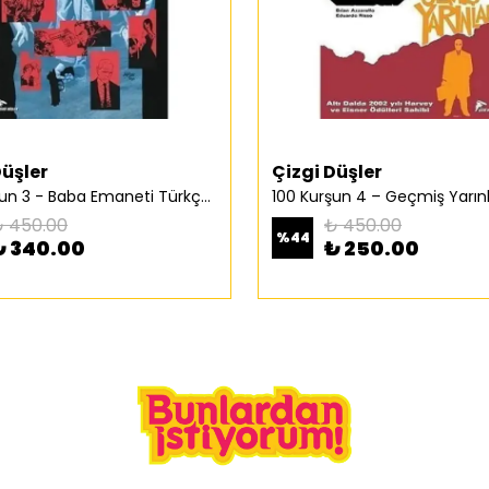
Düşler
Çizgi Düşler
100 Kurşun 3 - Baba Emaneti Türkçe Çizgi Roman
 450.00
₺ 450.00
%
44
₺ 340.00
₺ 250.00